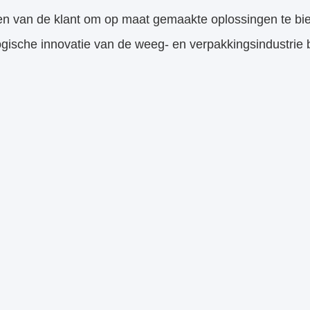
rste dag van de tentoonstelling trok TZY's stand met in
essionele en vriendelijke houding tegenover elke klant 