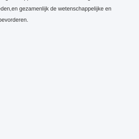
telligente apparatuur veel bezoekers aan.met
die naar de tentoonstelling kwam om