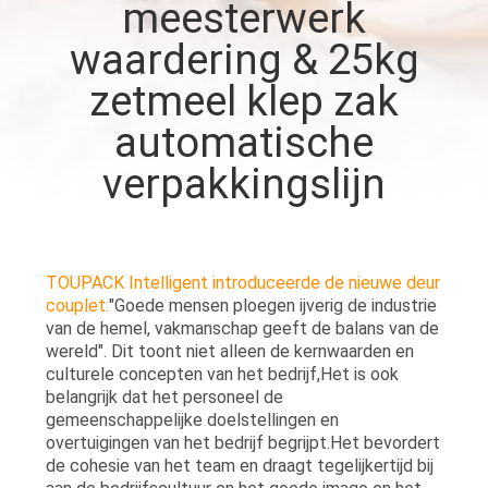
meesterwerk
waardering & 25kg
KWALITEITSCONTROLE
zetmeel klep zak
NEEM
automatische
CONTACT
verpakkingslijn
MET
ONS
OP
TOUPACK Intelligent introduceerde de nieuwe deur
couplet:
"Goede mensen ploegen ijverig de industrie
van de hemel, vakmanschap geeft de balans van de
NIEUWS
wereld". Dit toont niet alleen de kernwaarden en
culturele concepten van het bedrijf,Het is ook
belangrijk dat het personeel de
GEVALLEN
gemeenschappelijke doelstellingen en
overtuigingen van het bedrijf begrijpt.Het bevordert
de cohesie van het team en draagt tegelijkertijd bij
VRAAG