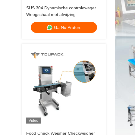
SUS 304 Dynamische controlewager
Weegschaal met afwijzing
Ga Nu Praten.
Video
Food Check Weigher Checkweigher