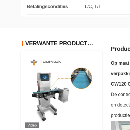
Betalingscondities
L/C, T/T
VERWANTE PRODUCTEN
Produc
Op maat 
verpakki
CW120 C
De contr
en detec
productie
Video