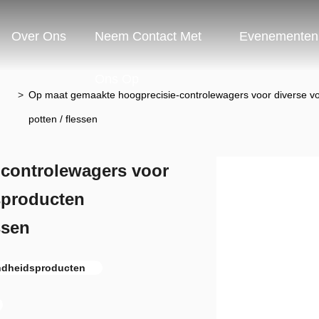
Over Ons
Neem Contact Met
Evenementen
Ons Op
>
Op maat gemaakte hoogprecisie-controlewagers voor diverse v
potten / flessen
controlewagers voor
sproducten
ssen
ondheidsproducten