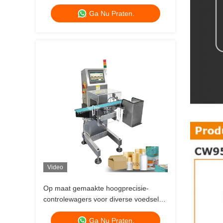
Checkweigher
Ga Nu Praten.
Video
Op maat gemaakte hoogprecisie-
controlewagers voor diverse voedsel-
en gezondheidsproducten
Ga Nu Praten.
Verpakkingszakken / potten / flessen