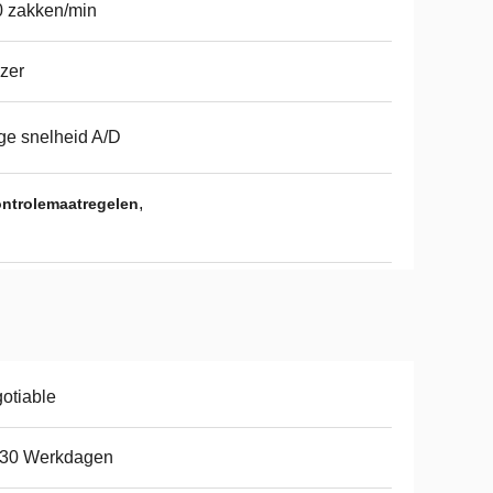
 zakken/min
zer
e snelheid A/D
,
ontrolemaatregelen
otiable
-30 Werkdagen