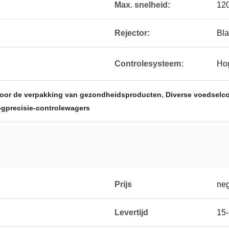
Max. snelheid:
120
Rejector:
Bla
Controlesysteem:
Hog
,
voor de verpakking van gezondheidsproducten
Diverse voedselc
gprecisie-controlewagers
Prijs
neg
Levertijd
15