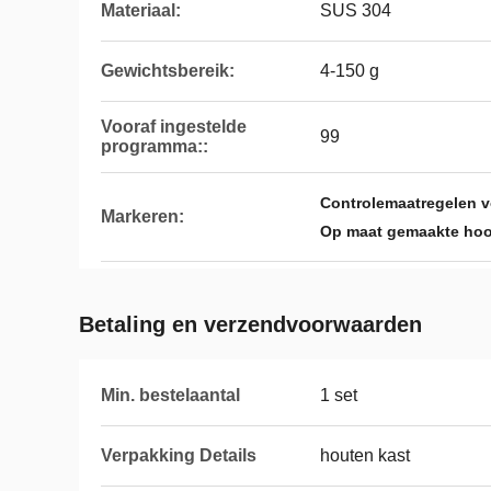
Materiaal:
SUS 304
Gewichtsbereik:
4-150 g
Vooraf ingestelde
99
programma::
Controlemaatregelen 
Markeren:
Op maat gemaakte hoo
Betaling en verzendvoorwaarden
Min. bestelaantal
1 set
Verpakking Details
houten kast