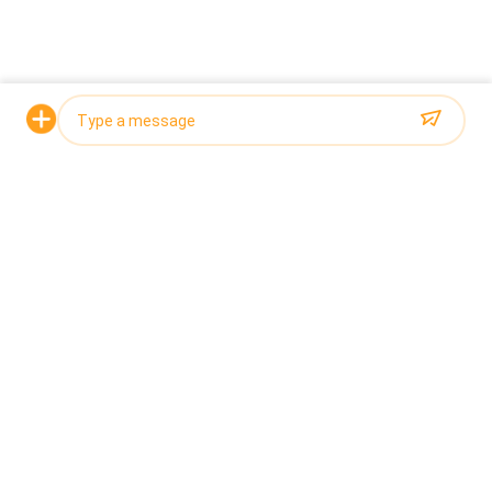
augustus, TOUPACK nodigt u
uit voor de 30e Vietnam
International Food, Beverage &
Packaging Exhibi
2026-06-26
Vraag een offerte aan
Problemen met het wegen van
plakkerige zeevruchten
oplossen met Flip Hopper-
technologie
2026-06-22
Photo
200 zakken per minuut,
Video Call
nauwkeurigheid van ±0,3 g: een
nieuwe maatstaf voor de
Audio Call
efficiëntie van
voedselverpakkingen
Terug naar boven