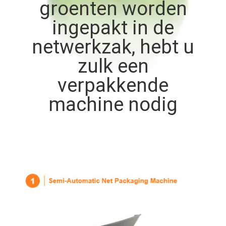
groenten worden
ingepakt in de
KWALITEITSCONTROLE
netwerkzak, hebt u
NEEM
zulk een
CONTACT
verpakkende
MET
machine nodig
ONS
OP
NIEUWS
GEVALLEN
VRAAG