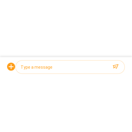
Vraag een offerte aan
Oplossing: Hand voedende vultrechter de Weger +
van de 12 riemcombinatie + de lijn van de
Afzettransportband
Photo
Gevalvideo▼
Video Call
Audio Call