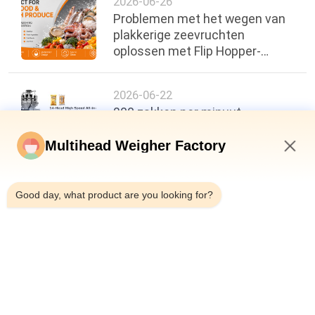
2026-06-26
Problemen met het wegen van
plakkerige zeevruchten
oplossen met Flip Hopper-
technologie
2026-06-22
200 zakken per minuut,
nauwkeurigheid van ±0,3 g: een
nieuwe maatstaf voor de
Multihead Weigher Factory
efficiëntie van
9:00 AM
voedselverpakkingen
Good day, what product are you looking for?
Terug naar boven
populaire categorieën
Alle
Multihead De 