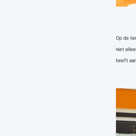
Op de te
niet alle
heeft aan