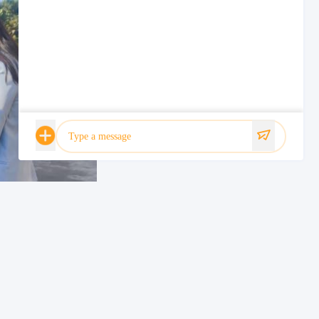
Photo
Video Call
Audio Call