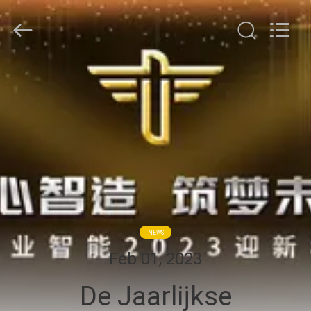
TOUPACK
INTELLIGENT
EQUIPMENT
CO.,
LTD.
All
Rights
Reserved.
THUIS
PRODUCTEN
OVER
ONS
RONDLEIDING
NEWS
DOOR
Feb 01, 2023
DE
De Jaarlijkse
FABRIEK