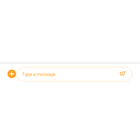
Gerelateerd nieuws
2026-07-21
Vraag een offerte aan
Tentoonstellingspreview | 6-8
augustus, TOUPACK nodigt u
uit voor de 30e Vietnam
International Food, Beverage &
Packaging Exhibi
2026-06-26
Photo
Problemen met het wegen van
plakkerige zeevruchten
Video Call
oplossen met Flip Hopper-