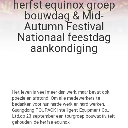
herfst equinox groep
bouwdag & Mid-
KWALITEITSCONTROLE
Autumn Festival
NEEM
Nationaal feestdag
CONTACT
aankondiging
MET
ONS
OP
NIEUWS
Het leven is veel meer dan werk, maar bevat ook
poëzie en afstand! Om alle medewerkers te
bedanken voor hun harde werk en hard werken,
GEVALLEN
Guangdong TOUPACK Intelligent Equipment Co.,
Ltd.op 23 september een tourgroep bouwactiviteit
gehouden, de herfse equinox.
VRAAG