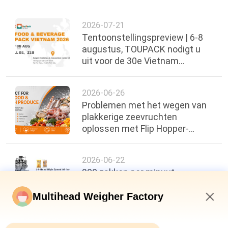
2026-07-21
Tentoonstellingspreview | 6-8
augustus, TOUPACK nodigt u
uit voor de 30e Vietnam
International Food, Beverage &
Packaging Exhibi
2026-06-26
Problemen met het wegen van
plakkerige zeevruchten
oplossen met Flip Hopper-
technologie
2026-06-22
200 zakken per minuut,
nauwkeurigheid van ±0,3 g: een
nieuwe maatstaf voor de
Multihead Weigher Factory
efficiëntie van
11:24 PM
voedselverpakkingen