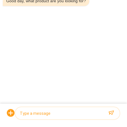
Good day, what product are you looking for?
02De roterende emmerlift is een belangrijk
hulpmiddel voor het transport van korrels naar de
lineaire schaal en is ontworpen om materialen
efficiënt op te tillen en te vervoeren.de continuïteit
en nauwkeurigheid van het materiaal in het
daaropvolgende weegproces te waarborgen;.
Vraag een offerte aan