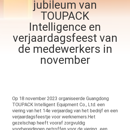
jubileum van
TOUPACK
KWALITEITSCONTROLE
Intelligence en
NEEM
verjaardagsfeest van
CONTACT
de medewerkers in
MET
november
ONS
OP
NIEUWS
Op 18 november 2023 organiseerde Guangdong
TOUPACK Intelligent Equipment Co., Ltd. een
GEVALLEN
viering van het 14e verjaardag van het bedrijf en een
verjaardagsfeestje voor werknemers.Het
gezelschap heeft vooraf zorgvuldig
VRAAG
voorbereidingen getroffen voor de viering., een