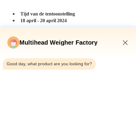
Tijd van de tentoonstelling
18 april - 20 april 2024
Plaats van de tentoonstelling
Hefei Binhu International Convention and
Multihead Weigher Factory
Exhibition Center
No.3899 Jinxiu Avenue, Binhu New District, Hefei
12:01 PM
City
Good day, what product are you looking for?
8A55
Nummer van de TOUPACK-stand
8A55
Vertoonmachine
Computerschaal (M10L1.6 ((W))), Automatische
gewichtsdetector (TY-CW300)