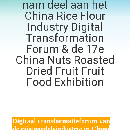
nam deel aan het
China Rice Flour
KWALITEITSCONTROLE
Industry Digital
NEEM
Transformation
CONTACT
Forum & de 17e
MET
China Nuts Roasted
ONS
Dried Fruit Fruit
OP
Food Exhibition
NIEUWS
GEVALLEN
Digitaal transformatieforum van
VRAAG
de rijstnoedelsindustrie in China