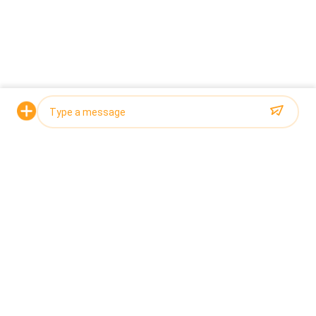
Vraag een offerte aan
Anhui TOUPACK toonde op de
Photo
tentoonstellingslocatie onze bestverkopende computer
combinatie weegschaal en automatische
Video Call
gewichtsdetectie machine.werkzaamheden ter
plaatseOnze professionele verkooppersoneel
Audio Call
geïnteresseerd introduceerde de kenmerken en
voordelen van de producten aan de kopers,de vragen
beantwoord en relevante productinformatie