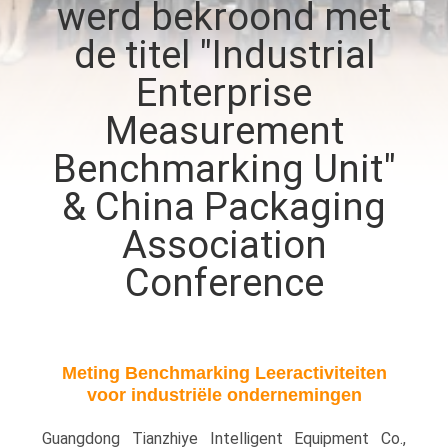
werd bekroond met
de titel "Industrial
KWALITEITSCONTROLE
Enterprise
NEEM
Measurement
CONTACT
Benchmarking Unit"
MET
& China Packaging
ONS
Association
OP
Conference
NIEUWS
GEVALLEN
Meting Benchmarking Leeractiviteiten
voor industriële ondernemingen
VRAAG
Guangdong Tianzhiye Intelligent Equipment Co.,