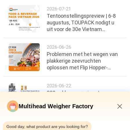
2026-07-21
Tentoonstellingspreview | 6-8
augustus, TOUPACK nodigt u
uit voor de 30e Vietnam
International Food, Beverage &
Packaging Exhibi
2026-06-26
Problemen met het wegen van
plakkerige zeevruchten
oplossen met Flip Hopper-
technologie
2026-06-22
200 zakken per minuut,
nauwkeurigheid van ±0,3 g: een
nieuwe maatstaf voor de
Multihead Weigher Factory
efficiëntie van
8:24 PM
voedselverpakkingen
Good day, what product are you looking for?