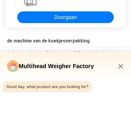
AC220V 2KW met 7“ Kleurentouch
screen
Doorgaan
de machine van de koekjesverpakking
Ce keurt van het het Pakkoekje van 50Bpm Multi volledig
Geautomatiseerde de Verpakkingsmachine goed
Multihead Weigher Factory
Volledig automatische hoge snelheid stikstof verticale vorm
vul zegel zak snack voedsel weging puffs voedsel pellet
4:41 AM
verpakkingsmachine
Good day, what product are you looking for?
Multimateriaal 2,5 kg huisdiervoedselverpakkingsmachine
met multihead weiger lineaire weiger voor ziplock doypack zak
verpakken
populaire categorieën
Alle