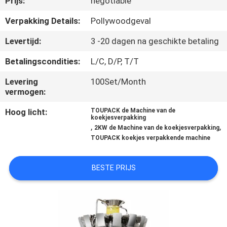
Prijs:
negotiable
Verpakking Details:
Pollywoodgeval
KWALITEITSCONTROLE
Levertijd:
3 -20 dagen na geschikte betaling
NEEM
Betalingscondities:
L/C, D/P, T/T
CONTACT
Levering
100Set/Month
MET
vermogen:
ONS
Hoog licht:
TOUPACK de Machine van de
koekjesverpakking
OP
,
,
2KW de Machine van de koekjesverpakking
TOUPACK koekjes verpakkende machine
NIEUWS
BESTE PRIJS
GEVALLEN
VRAAG