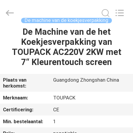
TOUPACK
INTELLIGENT
EQUIPMENT
CO.,
LTD.
De machine van de koekjesverpakking
All
Rights
Reserved.
De Machine van de het
THUIS
Koekjesverpakking van
PRODUCTEN
TOUPACK AC220V 2KW met
7“ Kleurentouch screen
OVER
ONS
Plaats van
Guangdong Zhongshan China
herkomst:
RONDLEIDING
Merknaam:
TOUPACK
DOOR
Certificering:
CE
DE
Min. bestelaantal:
1
FABRIEK