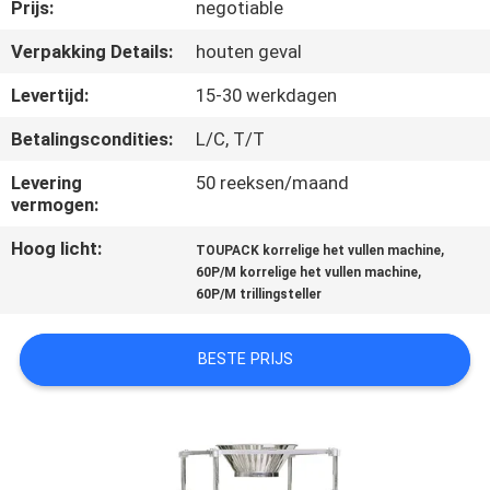
Prijs:
negotiable
KWALITEITSCONTROLE
Verpakking Details:
houten geval
Levertijd:
15-30 werkdagen
NEEM
Betalingscondities:
L/C, T/T
CONTACT
Levering
50 reeksen/maand
MET
vermogen:
ONS
Hoog licht:
,
TOUPACK korrelige het vullen machine
OP
,
60P/M korrelige het vullen machine
60P/M trillingsteller
NIEUWS
BESTE PRIJS
GEVALLEN
VRAAG