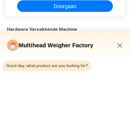
Doorgaan
Hardware Verpakkende Machine
De Combinatie Wegende Machine van SUS 304 Multihead voor
Multihead Weigher Factory
Bulkproducten
6:34 AM
Automatische verpakkingsmachine voor kunststof en
hardware met 14 10 koppen multihead weiger
Good day, what product are you looking for?
120 WPM 10 Hoofd0.8l-Hardware Verpakkende Machine voor
Granluar
populaire categorieën
Alle
Multihead De 
Multihead Weger
Machine Van De 
Wegersverpakking