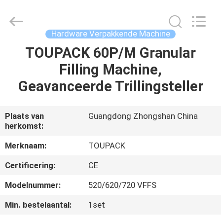
TOUPACK
INTELLIGENT
EQUIPMENT
CO.,
LTD.
Hardware Verpakkende Machine
All
Rights
Reserved.
TOUPACK 60P/M Granular
THUIS
Filling Machine,
PRODUCTEN
Geavanceerde Trillingsteller
OVER
Plaats van
Guangdong Zhongshan China
herkomst:
ONS
Merknaam:
TOUPACK
RONDLEIDING
Certificering:
CE
DOOR
Modelnummer:
520/620/720 VFFS
DE
Min. bestelaantal:
1set
FABRIEK