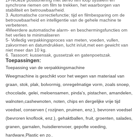
2Precieze positionering met servo film loop systeem en
synchrone riemen om film te trekken, het waarborgen van
stabiliteit en betrouwbaarheid.
3. Automatische correctiefunctie; tijd en filmbesparing om de
betrouwbaarheid en intelligentie van de gehele machine te
verbeteren.
4Meerdere automatische alarm- en beschermingsfuncties om
het verlies te minimaliseren
5- Volledig verpakkingsproces van meten, voeden, vullen,
zakvormen en datumdrukken, lucht in/uit,met een gewicht van
niet meer dan 10 kg.
6. Tassoort: kussensak, gussetzak en gatenpoetszak.
Toepassingen:
Toepassing van de verpakkingsmachine
Weegmachine is geschikt voor het wegen van materiaal van
graan, stok, plak, bolvormig, onregelmatige vorm, zoals snoep,
chocolade, gelei, meloensamen, pinda's, pistachen, amandelen,
walnoten,cashewnoten, noten, chips en dergelijke vrije tijd
voedsel, conserven ( rozijnen, pruimen, enz.), bevroren voedsel
(bevroren knoflook, enz.), gehaktballen, fruit, groenten, salades,
granen, garnalen, huisdierenvoer, gepofte voeding,
hardware,Plastic en zo..