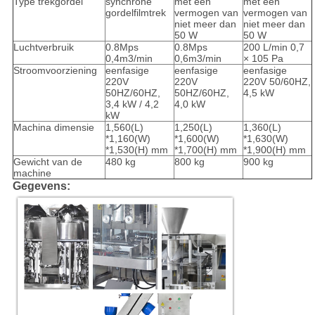
Type trekgordel
synchrone
met een
met een
gordelfilmtrek
vermogen van
vermogen van
niet meer dan
niet meer dan
50 W
50 W
Luchtverbruik
0.8Mps
0.8Mps
200 L/min 0,7
0,4m3/min
0,6m3/min
× 105 Pa
Stroomvoorziening
eenfasige
eenfasige
eenfasige
220V
220V
220V 50/60HZ,
50HZ/60HZ,
50HZ/60HZ,
4,5 kW
3,4 kW / 4,2
4,0 kW
kW
Machina dimensie
1,560(L)
1,250(L)
1,360(L)
*1,160(W)
*1,600(W)
*1,630(W)
*1,530(H) mm
*1,700(H) mm
*1,900(H) mm
Gewicht van de
480 kg
800 kg
900 kg
machine
Gegevens: