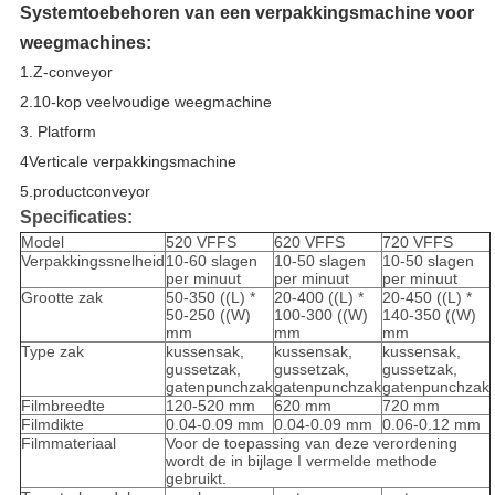
Systemtoebehoren van een verpakkingsmachine voor
weegmachines:
1.Z-conveyor
2.10-kop veelvoudige weegmachine
3. Platform
4Verticale verpakkingsmachine
5.productconveyor
Specificaties:
Model
520 VFFS
620 VFFS
720 VFFS
Verpakkingssnelheid
10-60 slagen
10-50 slagen
10-50 slagen
per minuut
per minuut
per minuut
Grootte zak
50-350 ((L) *
20-400 ((L) *
20-450 ((L) *
50-250 ((W)
100-300 ((W)
140-350 ((W)
mm
mm
mm
Type zak
kussensak,
kussensak,
kussensak,
gussetzak,
gussetzak,
gussetzak,
gatenpunchzak
gatenpunchzak
gatenpunchzak
Filmbreedte
120-520 mm
620 mm
720 mm
Filmdikte
0.04-0.09 mm
0.04-0.09 mm
0.06-0.12 mm
Filmmateriaal
Voor de toepassing van deze verordening
wordt de in bijlage I vermelde methode
gebruikt.