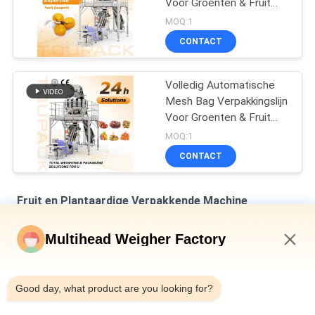
Voor Groenten & Fruit
Netzak Vul- en
MOQ:1
Sluitmachine met
CONTACT
Multihead Weigher
Volledig Automatische
Mesh Bag Verpakkingslijn
Voor Groenten & Fruit
Netzak Vul- en
MOQ:1
Sluitmachine met
CONTACT
Multihead Weigher
Fruit en Plantaardige Verpakkende Machine
Automatische netzakverpakkingsmachine voor gouden
Multihead Weigher Factory
munten
3:48 PM
Gouden de Snelheid van Mesh Net Bag Packaging Machine
50BPM van de Muntstukchocolade het Knippen Machine
Good day, what product are you looking for?
Verpakkingsmachine voor groenten en fruit van 5 kg Castanea