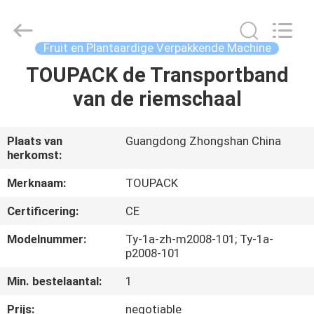
TOUPACK
INTELLIGENT
EQUIPMENT
CO.,
LTD.
Fruit en Plantaardige Verpakkende Machine
All
Rights
Reserved.
TOUPACK de Transportband
THUIS
van de riemschaal
PRODUCTEN
Plaats van
Guangdong Zhongshan China
herkomst:
OVER
ONS
Merknaam:
TOUPACK
Certificering:
CE
RONDLEIDING
Modelnummer:
Ty-1a-zh-m2008-101; Ty-1a-
DOOR
p2008-101
DE
Min. bestelaantal:
1
FABRIEK
Prijs:
negotiable