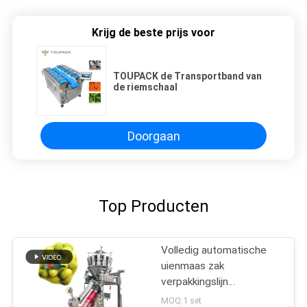
Krijg de beste prijs voor
TOUPACK de Transportband van
de riemschaal
Doorgaan
Top Producten
Volledig automatische
uienmaas zak
verpakkingslijn
knoflookmaas zak
MOQ:1 set