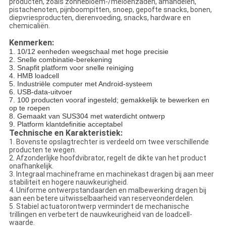
producten, zoals zonnebloem-/meloenzaden, amandelen,
pistachenoten, pijnboompitten, snoep, gepofte snacks, bonen,
diepvriesproducten, dierenvoeding, snacks, hardware en
chemicaliën.
Kenmerken:
1. 10/12 eenheden weegschaal met hoge precisie
2. Snelle combinatie-berekening
3. Snapfit platform voor snelle reiniging
4. HMB loadcell
5. Industriële computer met Android-systeem
6. USB-data-uitvoer
7. 100 producten vooraf ingesteld; gemakkelijk te bewerken en
op te roepen
8. Gemaakt van SUS304 met waterdicht ontwerp
9. Platform klantdefinitie acceptabel
Technische en Karakteristiek:
1. Bovenste opslagtrechter is verdeeld om twee verschillende
producten te wegen.
2. Afzonderlijke hoofdvibrator, regelt de dikte van het product
onafhankelijk.
3. Integraal machineframe en machinekast dragen bij aan meer
stabiliteit en hogere nauwkeurigheid.
4. Uniforme ontwerpstandaarden en malbewerking dragen bij
aan een betere uitwisselbaarheid van reserveonderdelen.
5. Stabiel actuatorontwerp vermindert de mechanische
trillingen en verbetert de nauwkeurigheid van de loadcell-
waarde.