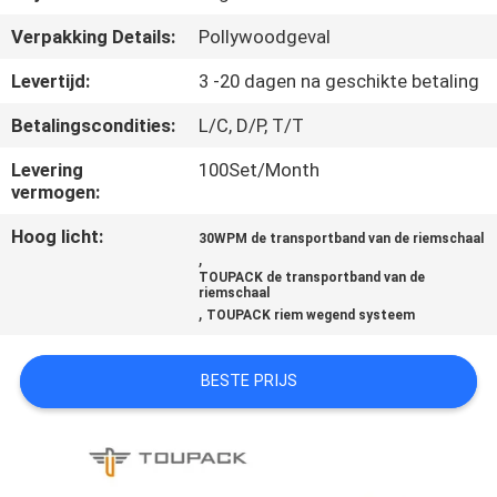
Verpakking Details:
Pollywoodgeval
KWALITEITSCONTROLE
Levertijd:
3 -20 dagen na geschikte betaling
NEEM
Betalingscondities:
L/C, D/P, T/T
CONTACT
Levering
100Set/Month
vermogen:
MET
ONS
Hoog licht:
30WPM de transportband van de riemschaal
,
OP
TOUPACK de transportband van de
riemschaal
,
TOUPACK riem wegend systeem
NIEUWS
BESTE PRIJS
GEVALLEN
VRAAG