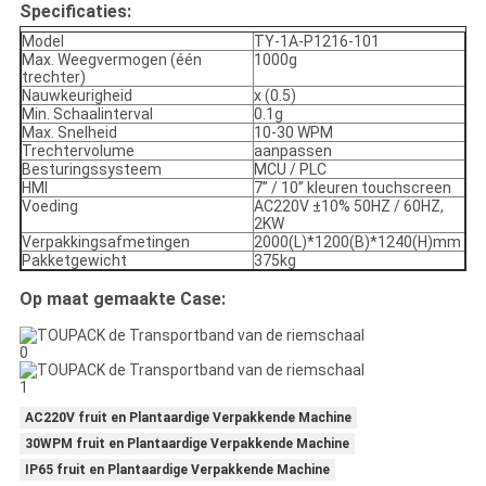
Specificaties:
Model
TY-1A-P1216-101
Max. Weegvermogen (één
1000g
trechter)
Nauwkeurigheid
x (0.5)
Min. Schaalinterval
0.1g
Max. Snelheid
10-30 WPM
Trechtervolume
aanpassen
Besturingssysteem
MCU / PLC
HMI
7’’ / 10’’ kleuren touchscreen
Voeding
AC220V ±10% 50HZ / 60HZ,
2KW
Verpakkingsafmetingen
2000(L)*1200(B)*1240(H)mm
Pakketgewicht
375kg
Op maat gemaakte Case:
AC220V fruit en Plantaardige Verpakkende Machine
30WPM fruit en Plantaardige Verpakkende Machine
IP65 fruit en Plantaardige Verpakkende Machine