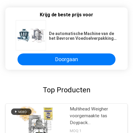
Krijg de beste prijs voor
De automatische Machine van de
het Bevroren Voedselverpakking
van 1.6L SUS304 voor Kip
Doorgaan
Top Producten
Multihead Weigher
voorgemaakte tas
Doypack
verpakkingsmachine
MOQ:1