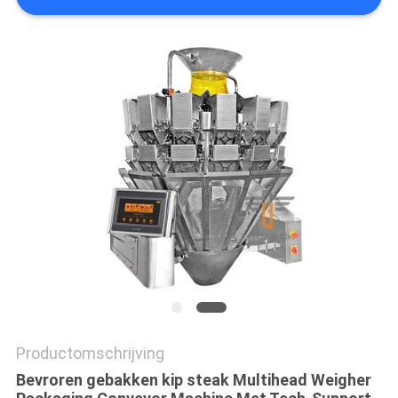
EEN
OFFERTE
SITEMAP
PRIVACYBELEID
Productomschrijving
Bevroren gebakken kip steak Multihead Weigher