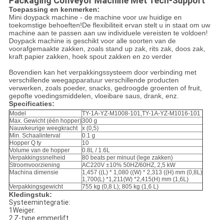
Packaging Conveyor Machine Met Tech-Support
Toepassing en kenmerken:
Mini doypack machine - de machine voor uw huidige en
toekomstige behoeften!De flexibiliteit ervan stelt u in staat om uw
machine aan te passen aan uw individuele vereisten te voldoen!
Doypack machine is geschikt voor alle soorten van de
voorafgemaakte zakken, zoals stand up zak, rits zak, doos zak,
kraft papier zakken, hoek spout zakken en zo verder
Bovendien kan het verpakkingssysteem door verbinding met
verschillende weegapparatuur verschillende producten
verwerken, zoals poeder, snacks, gedroogde groenten of fruit,
gepofte voedingsmiddelen, vloeibare saus, drank, enz.
Specificaties:
Model
TY-1A-YZ-M1008-101,TY-1A-YZ-M1016-101
Max. Gewicht (één hopper)
300 g
Nauwkeurige weegkracht
x (0,5)
Min. Schaalinterval
0.1 g
Hopper Q ty
10
Volume van de hopper
0.8L / 1.6L
Verpakkingssnelheid
80 beats per minuut (lege zakken)
Stroomvoorziening
AC220V ±10% 50HZ/60HZ, 2,5 kW
Machina dimensie
1,457 ((L) * 1,080 ((W) * 2,313 ((H) mm (0,8L)
1,700(L) *1,211(W) *2,415(H) mm (1,6L)
Verpakkingsgewicht
755 kg (0,8 L); 805 kg (1,6 L)
Kledingstuk:
Systeemintegratie:
1Weiger.
2.Z-type emmerlift