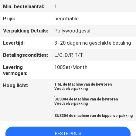
Min. bestelaantal:
1
KWALITEITSCONTROLE
Prijs:
negotiable
Verpakking Details:
Pollywoodgeval
NEEM
CONTACT
Levertijd:
3 -20 dagen na geschikte betaling
MET
Betalingscondities:
L/C, D/P, T/T
ONS
Levering
100Set/Month
vermogen:
OP
Hoog licht:
1.6L de Machine van de bevroren
Voedselverpakking
NIEUWS
,
SUS304 de Machine van de bevroren
Voedselverpakking
,
GEVALLEN
SUS304 de machine van de kippenverpakking
VRAAG
BESTE PRIJS