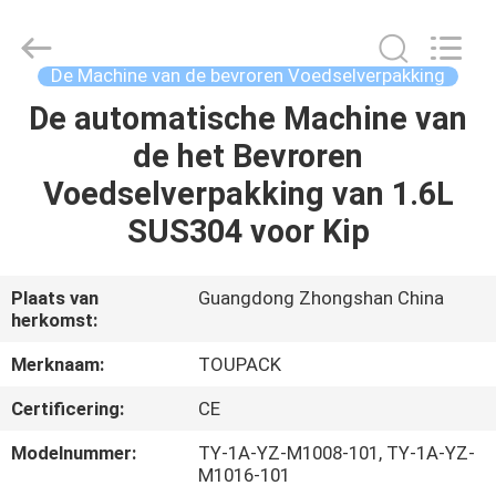
TOUPACK
INTELLIGENT
EQUIPMENT
CO.,
LTD.
De Machine van de bevroren Voedselverpakking
All
Rights
Reserved.
De automatische Machine van
THUIS
de het Bevroren
PRODUCTEN
Voedselverpakking van 1.6L
SUS304 voor Kip
OVER
ONS
Plaats van
Guangdong Zhongshan China
herkomst:
RONDLEIDING
Merknaam:
TOUPACK
DOOR
Certificering:
CE
DE
Modelnummer:
TY-1A-YZ-M1008-101, TY-1A-YZ-
FABRIEK
M1016-101