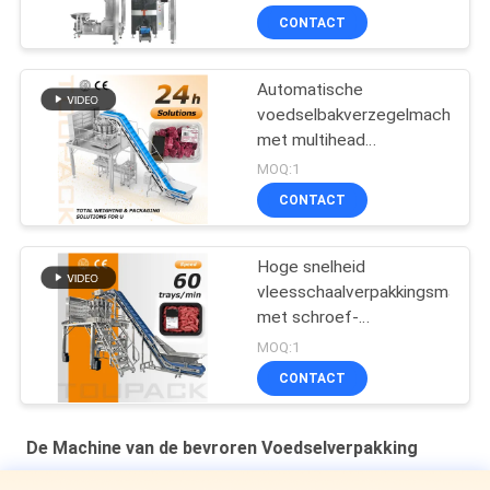
CONTACT
Automatische
voedselbakverzegelmachine
met multihead
weegmachine voor hoge
MOQ:1
snelheid en stabiele
CONTACT
output, nauwkeurig
wegen en een breed
toepassingsbereik
Hoge snelheid
vleesschaalverpakkingsmachin
met schroef-
multiheadweger voor
MOQ:1
vers en verwerkt vlees
CONTACT
De Machine van de bevroren Voedselverpakking