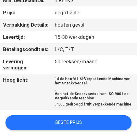
Min. bestelaantal:
1 REEKS
Prijs:
negotiable
KWALITEITSCONTROLE
Verpakking Details:
houten geval
NEEM
Levertijd:
15-30 werkdagen
CONTACT
Betalingscondities:
L/C, T/T
MET
Levering
50 reeksen/maand
ONS
vermogen:
OP
Hoog licht:
14 de hoofd1.6l-Verpakkende Machine van
het Snackvoedsel
,
NIEUWS
Van het de Snackvoedsel van ISO 9001 de
Verpakkende Machine
,
1.6L gedroogd fruit verpakkende machine
GEVALLEN
BESTE PRIJS
VRAAG