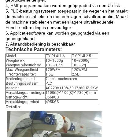
gebruiksvriendelijker.
4, HMI-programma kan worden geüpgraded via een U-disk.
5, PLC-besturingssysteem toegepast in de weger en het maakt
de machine stabieler en met een lagere uitvalfrequentie. Maakt
de machine stabieler en met een lagere uitvalfrequentie.
Functie-uitbreiding is eenvoudiger.
6, Applicatiesoftware kan worden geüpgraded via een
geheugenkaart.
7, Afstandsbediening is beschikbaar
Technische Parameters:
Model
TY-P14L1.6
TY-P14L2.5
Weegbereik
10~1500g
10~3000g
Weegnauwkeurigheid
±0.1~1.5g
±0.1~2g
Max. Weegsnelheid
120WPM
120WPM
Trechtercapaciteit
1.6L
2.5L
Bedieningspaneel
7 inch touchscreen
Besturingssysteem
PLC
Voeding
AC220V±10% 50HZ/60HZ 2KW
Verpakkingsafmetingen
1100(L)*1100(B)*1780(H) mm
Nettogewicht
366KGS
Verpakkingsgewicht
495KGS
Details: