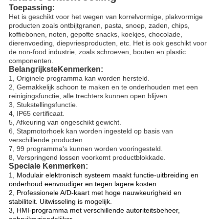
Toepassing:
Het is geschikt voor het wegen van korrelvormige, plakvormige
producten zoals ontbijtgranen, pasta, snoep, zaden, chips,
koffiebonen, noten, gepofte snacks, koekjes, chocolade,
dierenvoeding, diepvriesproducten, etc. Het is ook geschikt voor
de non-food industrie, zoals schroeven, bouten en plastic
componenten.
Belangrijkste
Kenmerken:
1, Originele programma kan worden hersteld.
2, Gemakkelijk schoon te maken en te onderhouden met een
reinigingsfunctie, alle trechters kunnen open blijven.
3, Stukstellingsfunctie.
4, IP65 certificaat.
5, Afkeuring van ongeschikt gewicht.
6, Stapmotorhoek kan worden ingesteld op basis van
verschillende producten.
7, 99 programma's kunnen worden vooringesteld.
8, Verspringend lossen voorkomt productblokkade.
Speciale Kenmerken:
1, Modulair elektronisch systeem maakt functie-uitbreiding en
onderhoud eenvoudiger en tegen lagere kosten.
2, Professionele A/D-kaart met hoge nauwkeurigheid en
stabiliteit. Uitwisseling is mogelijk.
3, HMI-programma met verschillende autoriteitsbeheer,