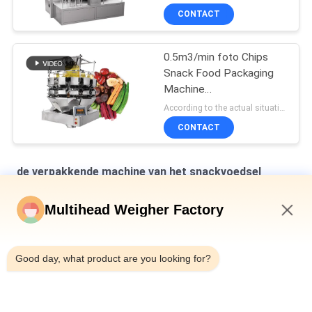
Snackvoedsel
CONTACT
0.5m3/min foto Chips
Snack Food Packaging
Machine
L1400*W1000*H1800mm
According to the actual situation MOQ:1 set
CONTACT
de verpakkende machine van het snackvoedsel
Cashew Nut Multihead Weigher Packaging Line
Multihead Weigher Factory
Automatische verpakkingsmachine voor snacks Maïspop
7:23 PM
kleine aardappelchips Snack Food Verticale
verpakkingsmachine voor snacks
Good day, what product are you looking for?
PLC van roestvrij staal past het Zachte Sugar Production Line
With Controlesysteem Capaciteit aan