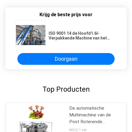
Krijg de beste prijs voor
ISO 9001 14 de Hoofd1.6l-
Verpakkende Machine van het
Snackvoedsel voor Gedroogd
fruit
Doorgaan
Top Producten
De automatische
Multimachine van de
Post Roterende
Vacuümverpakking voor
MOQ:1 set