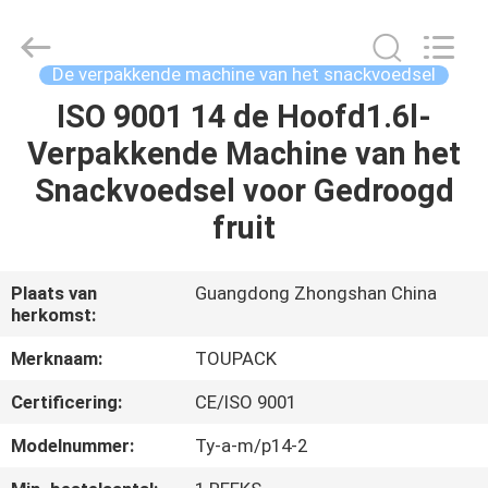
TOUPACK
INTELLIGENT
EQUIPMENT
CO.,
LTD.
De verpakkende machine van het snackvoedsel
All
Rights
Reserved.
ISO 9001 14 de Hoofd1.6l-
THUIS
Verpakkende Machine van het
PRODUCTEN
Snackvoedsel voor Gedroogd
fruit
OVER
ONS
Plaats van
Guangdong Zhongshan China
herkomst:
RONDLEIDING
Merknaam:
TOUPACK
DOOR
Certificering:
CE/ISO 9001
DE
Modelnummer:
Ty-a-m/p14-2
FABRIEK