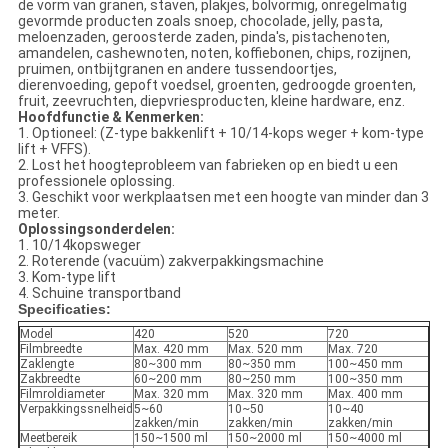
de vorm van granen, staven, plakjes, bolvormig, onregelmatig
gevormde producten zoals snoep, chocolade, jelly, pasta,
meloenzaden, geroosterde zaden, pinda's, pistachenoten,
amandelen, cashewnoten, noten, koffiebonen, chips, rozijnen,
pruimen, ontbijtgranen en andere tussendoortjes,
dierenvoeding, gepoft voedsel, groenten, gedroogde groenten,
fruit, zeevruchten, diepvriesproducten, kleine hardware, enz.
Hoofdfunctie & Kenmerken:
1. Optioneel: (Z-type bakkenlift + 10/14-kops weger + kom-type
lift + VFFS).
2. Lost het hoogteprobleem van fabrieken op en biedt u een
professionele oplossing.
3. Geschikt voor werkplaatsen met een hoogte van minder dan 3
meter.
Oplossingsonderdelen:
1. 10/14kopsweger
2. Roterende (vacuüm) zakverpakkingsmachine
3. Kom-type lift
4. Schuine transportband
Specificaties:
Model
420
520
720
Filmbreedte
Max. 420 mm
Max. 520 mm
Max. 720
Zaklengte
80~300 mm
80~350 mm
100~450 mm
Zakbreedte
60~200 mm
80~250 mm
100~350 mm
Filmroldiameter
Max. 320 mm
Max. 320 mm
Max. 400 mm
Verpakkingssnelheid
5~60
10~50
10~40
zakken/min
zakken/min
zakken/min
Meetbereik
150~1500 ml
150~2000 ml
150~4000 ml