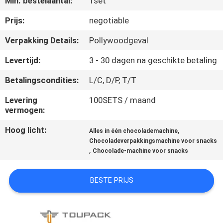
Min. bestelaantal:
1set
Prijs:
negotiable
KWALITEITSCONTROLE
Verpakking Details:
Pollywoodgeval
NEEM
Levertijd:
3 - 30 dagen na geschikte betaling
CONTACT
Betalingscondities:
L/C, D/P, T/T
MET
Levering
100SETS / maand
ONS
vermogen:
OP
Hoog licht:
,
Alles in één chocolademachine
Chocoladeverpakkingsmachine voor snacks
,
Chocolade-machine voor snacks
NIEUWS
BESTE PRIJS
GEVALLEN
VRAAG