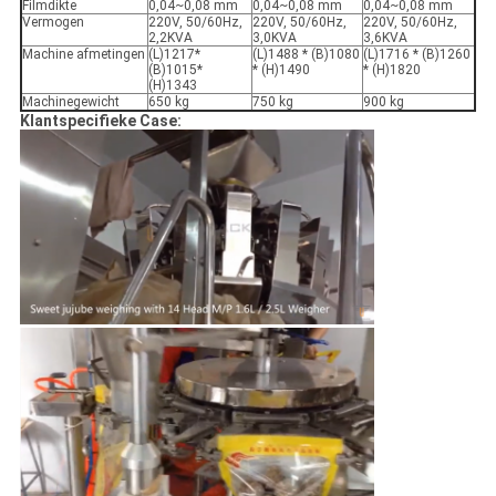
Filmdikte
0,04~0,08 mm
0,04~0,08 mm
0,04~0,08 mm
Vermogen
220V, 50/60Hz,
220V, 50/60Hz,
220V, 50/60Hz,
2,2KVA
3,0KVA
3,6KVA
Machine afmetingen
(L)1217*
(L)1488 * (B)1080
(L)1716 * (B)1260
(B)1015*
* (H)1490
* (H)1820
(H)1343
Machinegewicht
650 kg
750 kg
900 kg
Klantspecifieke Case: