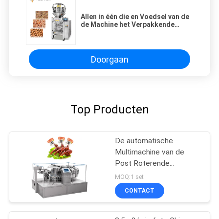
Allen in één die en Voedsel van de
de Machine het Verpakkende
Snack van de
verpakkingschocolade weegt
Doorgaan
Top Producten
De automatische
Multimachine van de
Post Roterende
Vacuümverpakking voor
MOQ:1 set
Snackvoedsel
CONTACT