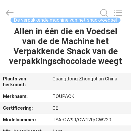
TOUPACK
INTELLIGENT
EQUIPMENT
CO.,
LTD.
De verpakkende machine van het snackvoedsel
All
Rights
Reserved.
Allen in één die en Voedsel
THUIS
van de de Machine het
PRODUCTEN
Verpakkende Snack van de
verpakkingschocolade weegt
OVER
ONS
Plaats van
Guangdong Zhongshan China
herkomst:
RONDLEIDING
Merknaam:
TOUPACK
DOOR
Certificering:
CE
DE
Modelnummer:
TYA-CW90/CW120/CW220
FABRIEK