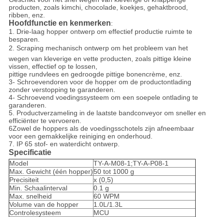
producten, zoals kimchi, chocolade, koekjes, gehaktbrood,
ribben, enz.
Hoofdfunctie en kenmerken
:
1. Drie-laag hopper ontwerp om effectief productie ruimte te
besparen.
2. Scraping mechanisch ontwerp om het probleem van het
wegen van kleverige en vette producten, zoals pittige kleine
vissen, effectief op te lossen,
pittige rundvlees en gedroogde pittige bonencrème, enz.
3- Schroevendoren voor de hopper om de productontlading
zonder verstopping te garanderen.
4- Schroevend voedingssysteem om een soepele ontlading te
garanderen.
5. Productverzameling in de laatste bandconveyor om sneller en
efficiënter te vervoeren.
6Zowel de hoppers als de voedingsschotels zijn afneembaar
voor een gemakkelijke reiniging en onderhoud.
7. IP 65 stof- en waterdicht ontwerp.
Specificatie
Model
TY-A-M08-1;TY-A-P08-1
Max. Gewicht (één hopper)
50 tot 1000 g
Precisiteit
x (0,5)
Min. Schaalinterval
0.1 g
Max. snelheid
60 WPM
Volume van de hopper
1.0L/1.3L
Controlesysteem
MCU