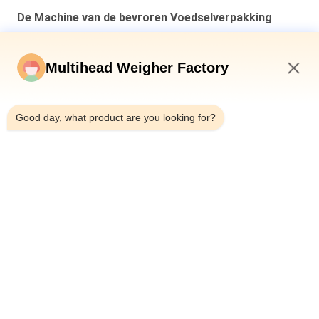
De Machine van de bevroren Voedselverpakking
Automatische verpakkingsmachine voor garnalen en
zeevruchten
Multihead Weigher Factory
Vervaardiger van vleesverpakkingsmachines met
2:55 AM
weegmachines met meerdere koppen
Good day, what product are you looking for?
Automatische rundvlees varkensvlees pluimvee worstjes
kleverige voedselverpakkingsmachine met multihead weeging
verzegelverpakkingsmachine
populaire categorieën
Alle
Multihead De 
Multihead Weger
Machine Van De 
Wegersverpakking
De Lineaire Machine 
De Verpakkende 
Van De 
Machine Van Het 
Wegersverpakking
Snackvoedsel
Verpakkingsmachine 
Fruit En 