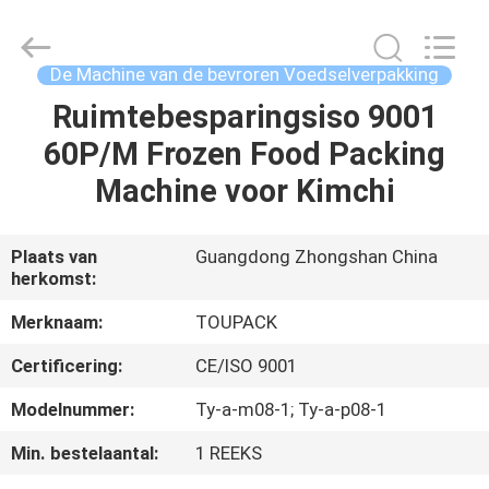
TOUPACK
INTELLIGENT
EQUIPMENT
CO.,
LTD.
De Machine van de bevroren Voedselverpakking
All
Rights
Reserved.
Ruimtebesparingsiso 9001
THUIS
60P/M Frozen Food Packing
PRODUCTEN
Machine voor Kimchi
OVER
Plaats van
Guangdong Zhongshan China
herkomst:
ONS
Merknaam:
TOUPACK
RONDLEIDING
Certificering:
CE/ISO 9001
DOOR
Modelnummer:
Ty-a-m08-1; Ty-a-p08-1
DE
Min. bestelaantal:
1 REEKS
FABRIEK