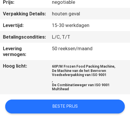
Prijs:
negotiable
KWALITEITSCONTROLE
Verpakking Details:
houten geval
Levertijd:
15-30 werkdagen
NEEM
Betalingscondities:
L/C, T/T
CONTACT
Levering
50 reeksen/maand
MET
vermogen:
ONS
Hoog licht:
,
60P/M Frozen Food Packing Machine
OP
De Machine van de het Bevroren
Voedselverpakking van ISO 9001
,
De Combinatieweger van ISO 9001
NIEUWS
Multihead
BESTE PRIJS
GEVALLEN
VRAAG