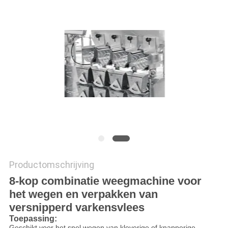
EEN
OFFERTE
SITEMAP
PRIVACYBELEID
Productomschrijving
8-kop combinatie weegmachine voor
het wegen en verpakken van
versnipperd varkensvlees
Toepassing:
Geschikt voor het snel wegen van kleverige of knapperige