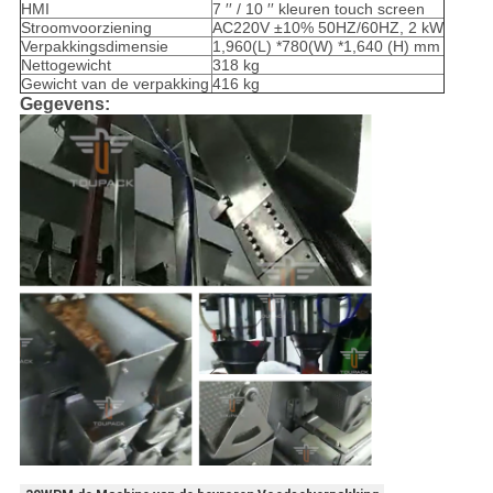
HMI
7 ′′ / 10 ′′ kleuren touch screen
Stroomvoorziening
AC220V ±10% 50HZ/60HZ, 2 kW
Verpakkingsdimensie
1,960(L) *780(W) *1,640 (H) mm
Nettogewicht
318 kg
Gewicht van de verpakking
416 kg
Gegevens: