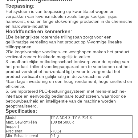
Toepassing:
Het systeem is van toepassing op kwantitatief wegen en
verpakken van levensmiddelen zoals lange koekjes, ijsjes,
hamworst, enz. en lange stokvormige producten in de chemische
en hardware-industrie.
Hoofdfunctie en kenmerken:
1De belangrijkste roterende trillingspan zorgt voor een
gelijkmatige verdeling van het product op V-vormige lineaire
trillingspanen.
2De kegelvormige voedings- en weeghopen maken het product
verticaal zonder blokkade mogelijk te vallen.
3. onafhankelijke ontladingsschachtontwerp voor de opslag van
het product. trillend voedingsapparaat om te voorkomen dat het
product verstopt of horizontaal ligt,ervoor te zorgen dat het
product verticaal en gelijkmatig in de zakmachine valt.
4Een lage investering en een hoog rendement, hoge snelheid en
efficiëntie.
5. Geïmporteerd PLC-besturingssysteem met mens-machine-
interface en eenvoudig bedienbare touchscreen, waardoor de
betrouwbaarheid en intelligentie van de machine worden
geoptimaliseerd.
Specificaties:
Model
TY-A-M14-3; TY-A-P14-3
Max. Gewicht (één
100 tot 5000 g
hopper)
Precisiteit
x (0,5)
Min. Schaalinterval
0.1 g