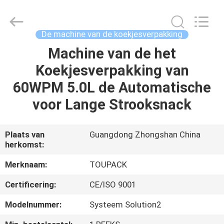
TOUPACK
INTELLIGENT
EQUIPMENT
CO.,
LTD.
De machine van de koekjesverpakking
All
Rights
Reserved.
Machine van de het
THUIS
Koekjesverpakking van
PRODUCTEN
60WPM 5.0L de Automatische
voor Lange Strooksnack
OVER
ONS
Plaats van
Guangdong Zhongshan China
herkomst:
RONDLEIDING
Merknaam:
TOUPACK
DOOR
Certificering:
CE/ISO 9001
DE
Modelnummer:
Systeem Solution2
FABRIEK