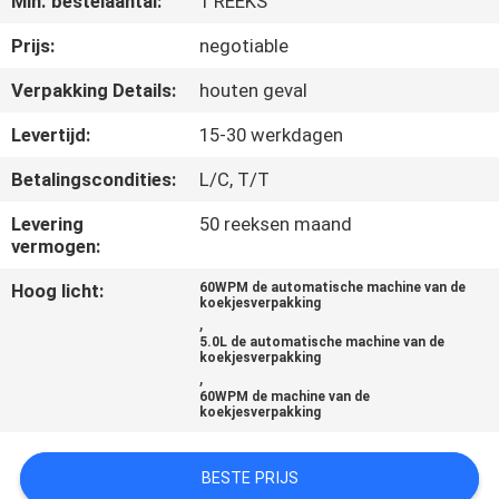
Min. bestelaantal:
1 REEKS
Prijs:
negotiable
KWALITEITSCONTROLE
Verpakking Details:
houten geval
NEEM
Levertijd:
15-30 werkdagen
CONTACT
Betalingscondities:
L/C, T/T
MET
Levering
50 reeksen maand
ONS
vermogen:
OP
Hoog licht:
60WPM de automatische machine van de
koekjesverpakking
,
NIEUWS
5.0L de automatische machine van de
koekjesverpakking
,
60WPM de machine van de
GEVALLEN
koekjesverpakking
BESTE PRIJS
VRAAG