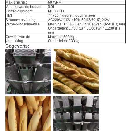
Max. snelheid
60 WPM
Volume van de hopper
5.0L
Controlesysteem
MCU / PLC
HMI
7 ′′ / 10 ′′ kleuren touch screen
Stroomvoorziening
AC220V/110V ±10% 50HZ/60HZ, 2KW
Verpakkingsdimensie
Machine: 1,530 ((L) * 1,530 ((W) * 1,658 ((H) mm
Onderdelen: 1.480 (L) * 1.100 (W) * 1.238 (H)
mm
Gewicht van de
Machine: 600 kg
verpakking
Onderdelen: 330 kg
Gegevens: