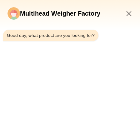
Geautomatiseerde de Verpakkingsmachine goed
Multihead Weigher Factory
Volledig automatische hoge snelheid stikstof verticale vorm
vul zegel zak snack voedsel weging puffs voedsel pellet
9:24 AM
verpakkingsmachine
Good day, what product are you looking for?
Multimateriaal 2,5 kg huisdiervoedselverpakkingsmachine
met multihead weiger lineaire weiger voor ziplock doypack zak
verpakken
populaire categorieën
Alle
Multihead De 
Multihead Weger
Machine Van De 
Wegersverpakking
De Lineaire Machine 
De Verpakkende 
Van De 
Machine Van Het 
Wegersverpakking
Snackvoedsel
Verpakkingsmachine 
Fruit En 
Voor Meerdere 
Plantaardige 
Rijstroken
Verpakkende 