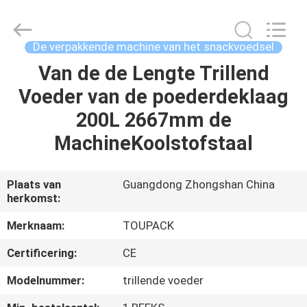
TOUPACK
INTELLIGENT
EQUIPMENT
CO.,
LTD.
De verpakkende machine van het snackvoedsel
All
Rights
Reserved.
Van de de Lengte Trillend
THUIS
Voeder van de poederdeklaag
PRODUCTEN
200L 2667mm de
MachineKoolstofstaal
OVER
ONS
Plaats van
Guangdong Zhongshan China
herkomst:
RONDLEIDING
Merknaam:
TOUPACK
DOOR
Certificering:
CE
DE
Modelnummer:
trillende voeder
FABRIEK