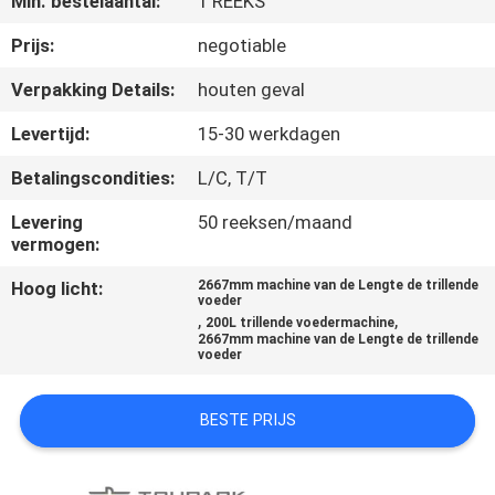
Min. bestelaantal:
1 REEKS
Prijs:
negotiable
KWALITEITSCONTROLE
Verpakking Details:
houten geval
NEEM
Levertijd:
15-30 werkdagen
CONTACT
Betalingscondities:
L/C, T/T
MET
Levering
50 reeksen/maand
ONS
vermogen:
OP
Hoog licht:
2667mm machine van de Lengte de trillende
voeder
,
,
200L trillende voedermachine
NIEUWS
2667mm machine van de Lengte de trillende
voeder
GEVALLEN
BESTE PRIJS
VRAAG