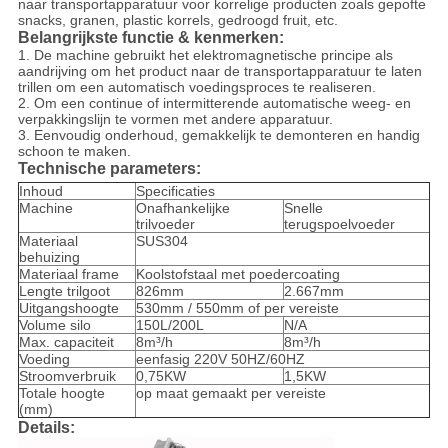
naar transportapparatuur voor korrelige producten zoals gepofte
snacks, granen, plastic korrels, gedroogd fruit, etc.
Belangrijkste functie & kenmerken:
1. De machine gebruikt het elektromagnetische principe als
aandrijving om het product naar de transportapparatuur te laten
trillen om een automatisch voedingsproces te realiseren.
2. Om een continue of intermitterende automatische weeg- en
verpakkingslijn te vormen met andere apparatuur.
3. Eenvoudig onderhoud, gemakkelijk te demonteren en handig
schoon te maken.
Technische parameters:
Inhoud
Specificaties
Machine
Onafhankelijke
Snelle
trilvoeder
terugspoelvoeder
Materiaal
SUS304
behuizing
Materiaal frame
Koolstofstaal met poedercoating
Lengte trilgoot
826mm
2.667mm
Uitgangshoogte
530mm / 550mm of per vereiste
Volume silo
150L/200L
N/A
Max. capaciteit
8m³/h
8m³/h
Voeding
eenfasig 220V 50HZ/60HZ
Stroomverbruik
0,75KW
1,5KW
Totale hoogte
op maat gemaakt per vereiste
(mm)
Details: