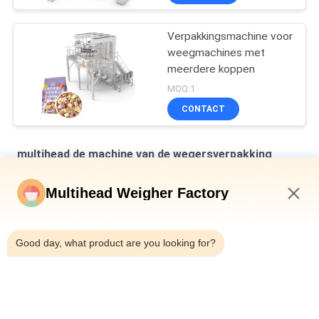
Verpakkingsmachine voor
weegmachines met
meerdere koppen
MOQ:1
CONTACT
multihead de machine van de wegersverpakking
Verticale multihead weegmachine voor het verpakken van
Multihead Weigher Factory
brood in zakken
9:27 PM
Automatische weegmachine voor het vullen en afdichten van
flessen met blik 10-500 g ingeblikt slakkenvlees
Good day, what product are you looking for?
Automatische riem type Multihead Combinatie Weiger Check
Weiger Machine voor varkenspoot
populaire categorieën
Alle