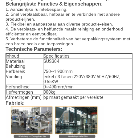
Belangrijkste Functies & Eigenschappen:
1. Aanzienlijke ruimtebesparing.
2. Snel verplaatsbaar, hefbaar en te verbinden met andere
productielijnen.
3. Flexibel en aanpasbaar aan diverse productie-eisen.
4. De verplaats- en heffunctie maakt reiniging en onderhoud
efficiënter en eenvoudiger.
5. Verbeterde de functionaliteit van het verpakkingssysteem met
een breed scala aan toepassingen.
Technische Parameters:
Inhoud
Specificaties
Materiaal
SUS304
Behuizing
Hefbereik
750~1.900mm
Voeding
enkel / 3 fasen 220V/380V 50HZ/60HZ,
0.55KW
Hefsnelheid
0~490mm/min
Hefvermogen
800kg
Afmetingen (mm)
op maat gemaakt per vereiste
Fabriek: