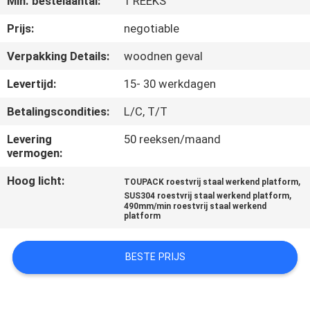
Min. bestelaantal:
1 REEKS
Prijs:
negotiable
KWALITEITSCONTROLE
Verpakking Details:
woodnen geval
NEEM
Levertijd:
15- 30 werkdagen
CONTACT
Betalingscondities:
L/C, T/T
MET
Levering
50 reeksen/maand
ONS
vermogen:
OP
Hoog licht:
,
TOUPACK roestvrij staal werkend platform
,
SUS304 roestvrij staal werkend platform
490mm/min roestvrij staal werkend
NIEUWS
platform
GEVALLEN
BESTE PRIJS
VRAAG