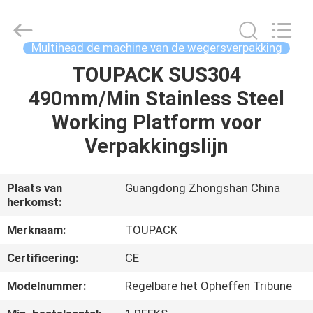
TOUPACK
INTELLIGENT
EQUIPMENT
CO.,
LTD.
Multihead de machine van de wegersverpakking
All
Rights
Reserved.
TOUPACK SUS304
THUIS
490mm/Min Stainless Steel
PRODUCTEN
Working Platform voor
Verpakkingslijn
OVER
ONS
Plaats van
Guangdong Zhongshan China
herkomst:
RONDLEIDING
Merknaam:
TOUPACK
DOOR
Certificering:
CE
DE
Modelnummer:
Regelbare het Opheffen Tribune
FABRIEK