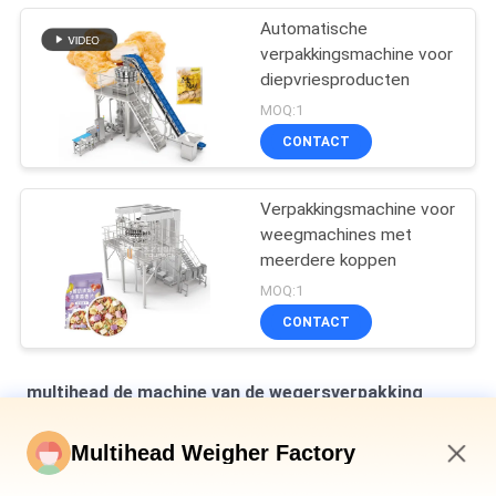
Automatische
verpakkingsmachine voor
diepvriesproducten
MOQ:1
CONTACT
Verpakkingsmachine voor
weegmachines met
meerdere koppen
MOQ:1
CONTACT
multihead de machine van de wegersverpakking
Verticale multihead weegmachine voor het verpakken van
Multihead Weigher Factory
brood in zakken
12:04 PM