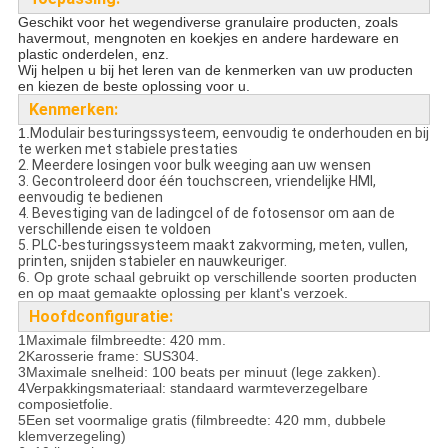
Geschikt voor het wegen
diverse granulaire producten
, zoals
havermout, mengnoten en koekjes en andere hardeware en
plastic onderdelen, enz.
Wij helpen u bij het leren van de kenmerken van uw producten
en kiezen de beste oplossing voor u.
Kenmerken:
1.
Modulair besturingssysteem, eenvoudig te onderhouden en bij
te werken met stabiele prestaties
2. Meerdere losingen voor bulk weeging aan uw wensen
3. Gecontroleerd door één touchscreen, vriendelijke HMI,
eenvoudig te bedienen
4. Bevestiging van de ladingcel of de fotosensor om aan de
verschillende eisen te voldoen
5. PLC-besturingssysteem maakt zakvorming, meten, vullen,
printen, snijden stabieler en nauwkeuriger.
6. Op grote schaal gebruikt op verschillende soorten producten
en op maat gemaakte oplossing per klant's verzoek.
Hoofdconfiguratie:
1Maximale filmbreedte: 420 mm.
2Karosserie frame: SUS304.
3Maximale snelheid: 100 beats per minuut (lege zakken).
4Verpakkingsmateriaal: standaard warmteverzegelbare
composietfolie.
5Een set voormalige gratis (filmbreedte: 420 mm, dubbele
klemverzegeling)