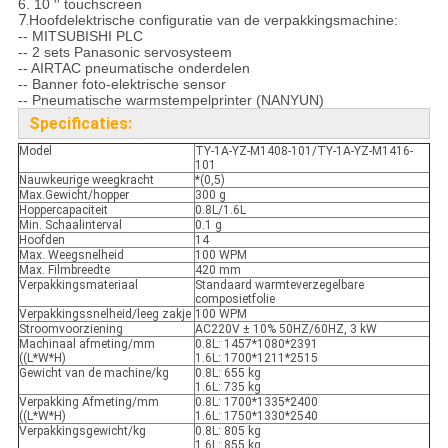
6. 10 ′′ touchscreen
7.
Hoofdelektrische configuratie van de verpakkingsmachine:
-- MITSUBISHI PLC
-- 2 sets Panasonic servosysteem
-- AIRTAC pneumatische onderdelen
-- Banner foto-elektrische sensor
-- Pneumatische warmstempelprinter (NANYUN)
Specificaties:
Model
TY-1A-YZ-M1408-101/TY-1A-YZ-M1416-
101
Nauwkeurige weegkracht
*(0,5)
Max.Gewicht/hopper
300 g
Hoppercapaciteit
0.8L/1.6L
Min. Schaalinterval
0.1 g
Hoofden
14
Max. Weegsnelheid
100 WPM
Max. Filmbreedte
420 mm
Verpakkingsmateriaal
Standaard warmteverzegelbare
composietfolie
Verpakkingssnelheid/leeg zakje
100 WPM
Stroomvoorziening
AC220V ± 10% 50HZ/60HZ, 3 kW
Machinaal afmeting/mm
0.8L: 1457*1080*2391
((L*W*H)
1.6L: 1700*1211*2515
Gewicht van de machine/kg
0.8L: 655 kg
1.6L: 735 kg
Verpakking Afmeting/mm
0.8L: 1700*1335*2400
((L*W*H)
1.6L: 1750*1330*2540
Verpakkingsgewicht/kg
0.8L: 805 kg
1.6L: 855 kg