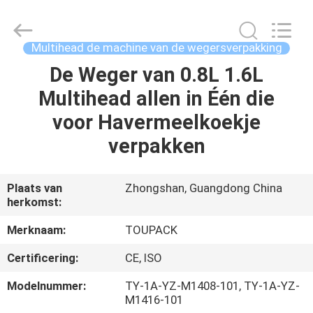
TOUPACK
INTELLIGENT
EQUIPMENT
CO.,
LTD.
Multihead de machine van de wegersverpakking
All
Rights
Reserved.
De Weger van 0.8L 1.6L
THUIS
Multihead allen in Één die
PRODUCTEN
voor Havermeelkoekje
verpakken
OVER
ONS
Plaats van
Zhongshan, Guangdong China
herkomst:
RONDLEIDING
Merknaam:
TOUPACK
DOOR
Certificering:
CE, ISO
DE
Modelnummer:
TY-1A-YZ-M1408-101, TY-1A-YZ-
FABRIEK
M1416-101