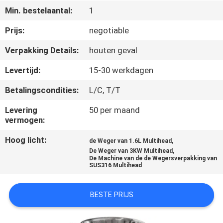
Min. bestelaantal:
1
KWALITEITSCONTROLE
Prijs:
negotiable
Verpakking Details:
houten geval
NEEM
CONTACT
Levertijd:
15-30 werkdagen
MET
Betalingscondities:
L/C, T/T
ONS
Levering
50 per maand
vermogen:
OP
Hoog licht:
,
de Weger van 1.6L Multihead
,
De Weger van 3KW Multihead
NIEUWS
De Machine van de de Wegersverpakking van
SUS316 Multihead
GEVALLEN
BESTE PRIJS
VRAAG