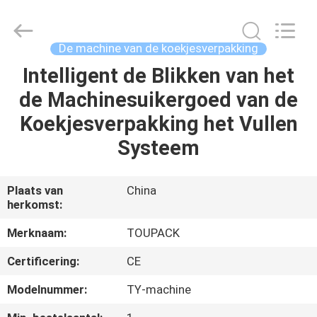
TOUPACK
INTELLIGENT
EQUIPMENT
CO.,
LTD.
De machine van de koekjesverpakking
All
Rights
Reserved.
Intelligent de Blikken van het
THUIS
de Machinesuikergoed van de
PRODUCTEN
Koekjesverpakking het Vullen
Systeem
OVER
ONS
Plaats van
China
herkomst:
RONDLEIDING
Merknaam:
TOUPACK
DOOR
Certificering:
CE
DE
Modelnummer:
TY-machine
FABRIEK