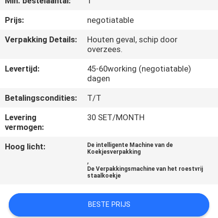
Min. bestelaantal:
1
Prijs:
negotiatable
KWALITEITSCONTROLE
Verpakking Details:
Houten geval, schip door
overzees.
NEEM
CONTACT
Levertijd:
45-60working (negotiatable)
dagen
MET
Betalingscondities:
T/T
ONS
Levering
30 SET/MONTH
OP
vermogen:
Hoog licht:
De intelligente Machine van de
NIEUWS
Koekjesverpakking
,
De Verpakkingsmachine van het roestvrij
staalkoekje
GEVALLEN
BESTE PRIJS
VRAAG