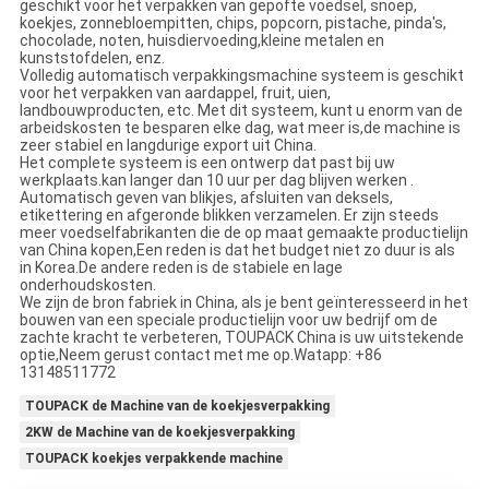
geschikt voor het verpakken van gepofte voedsel, snoep,
koekjes, zonnebloempitten, chips, popcorn, pistache, pinda's,
chocolade, noten, huisdiervoeding,kleine metalen en
kunststofdelen, enz.
Volledig automatisch verpakkingsmachine systeem is geschikt
voor het verpakken van aardappel, fruit, uien,
landbouwproducten, etc. Met dit systeem, kunt u enorm van de
arbeidskosten te besparen elke dag, wat meer is,de machine is
zeer stabiel en langdurige export uit China.
Het complete systeem is een ontwerp dat past bij uw
werkplaats.kan langer dan 10 uur per dag blijven werken .
Automatisch geven van blikjes, afsluiten van deksels,
etikettering en afgeronde blikken verzamelen. Er zijn steeds
meer voedselfabrikanten die de op maat gemaakte productielijn
van China kopen,Een reden is dat het budget niet zo duur is als
in Korea.De andere reden is de stabiele en lage
onderhoudskosten.
We zijn de bron fabriek in China, als je bent geïnteresseerd in het
bouwen van een speciale productielijn voor uw bedrijf om de
zachte kracht te verbeteren, TOUPACK China is uw uitstekende
optie,Neem gerust contact met me op.Watapp: +86
13148511772
TOUPACK de Machine van de koekjesverpakking
2KW de Machine van de koekjesverpakking
TOUPACK koekjes verpakkende machine