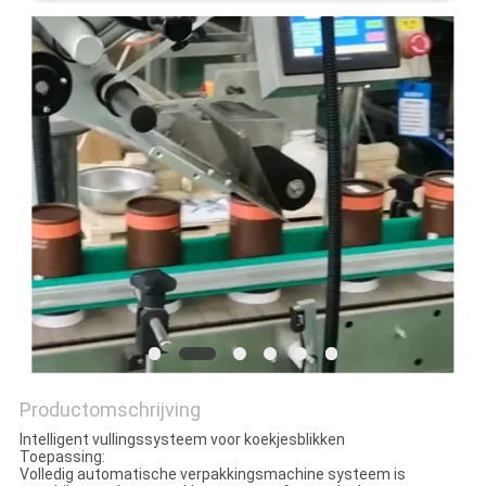
EEN
OFFERTE
SITEMAP
PRIVACYBELEID
Productomschrijving
Intelligent vullingssysteem voor koekjesblikken
Toepassing:
Volledig automatische verpakkingsmachine systeem is