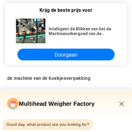
Krijg de beste prijs voor
Intelligent de Blikken van het de
Machinesuikergoed van de
Koekjesverpakking het Vullen
Systeem
Doorgaan
de machine van de koekjesverpakking
Ce keurt van het het Pakkoekje van 50Bpm Multi volledig
Geautomatiseerde de Verpakkingsmachine goed
Multihead Weigher Factory
Volledig automatische hoge snelheid stikstof verticale vorm
vul zegel zak snack voedsel weging puffs voedsel pellet
1:56 PM
verpakkingsmachine
Good day, what product are you looking for?
Multimateriaal 2,5 kg huisdiervoedselverpakkingsmachine