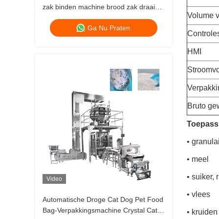
zak binden machine brood zak draaien
Volume v
stropdas verpakkingsmachine met
Ga Nu Praten.
afdichting machine
Controle
HMI
Stroomvo
Verpakki
Bruto ge
Toepass
• granula
• meel
• suiker, r
Video
• vlees
Automatische Droge Cat Dog Pet Food
Bag-Verpakkingsmachine Crystal Cat
• kruiden