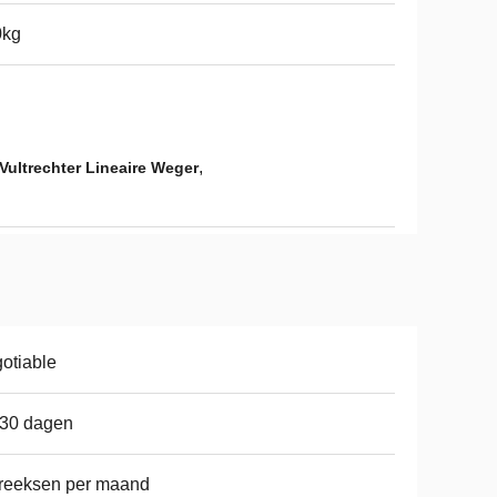
0kg
,
ultrechter Lineaire Weger
otiable
-30 dagen
reeksen per maand