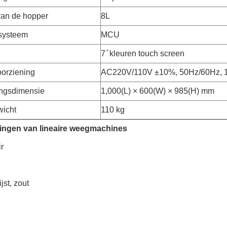
an de hopper
8L
systeem
MCU
7 ̊ kleuren touch screen
orziening
AC220V/110V ±10%, 50Hz/60Hz,
ngsdimensie
1,000(L) × 600(W) × 985(H) mm
wicht
110 kg
ingen van lineaire weegmachines
ir
ijst, zout