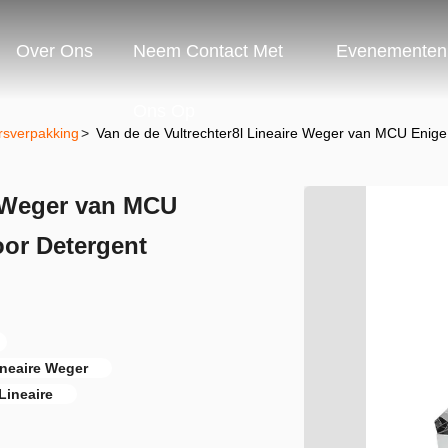
Over Ons
Neem Contact Met
Evenementen
Ons Op
rsverpakking
>
Van de de Vultrechter8l Lineaire Weger van MCU Enig
e Weger van MCU
or Detergent
ineaire Weger
Lineaire