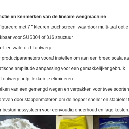
ctie en kenmerken van de lineaire weegmachine
igureerd met 7 ′′ kleuren touchscreen, waardoor multi-taal opt
ikbaar voor SUS304 of 316 structuur
tof- en waterdicht ontwerp
9 productparameters vooraf instellen om aan een breed scala a
atische amplitude aanpassing voor een gemakkelijker gebruik
 ontwerp helpt lekken te elimineren.
eiken van een gemengd wegen en verpakken voor twee soorten
dreven door stappenmotoren om de hopper sneller en stabieler 
r besturingssysteem voor eenvoudig onderhoud en lage kosten