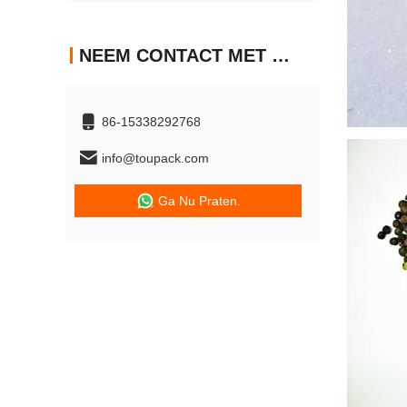
NEEM CONTACT MET ONS OP
86-15338292768
info@toupack.com
Ga Nu Praten.