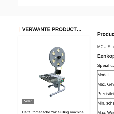
VERWANTE PRODUCTEN
Produc
MCU Sing
Eenkop
Specific
Model
Max. Gew
Precisitei
Video
Min. sch
Halfautomatische zak sluiting machine
Max. We