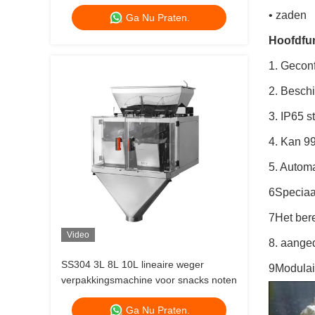
Litter Pouch Packing
• zaden
Ga Nu Praten.
Hoofdfun
1. Geconf
2. Besch
3. IP65 s
4. Kan 9
5. Autom
6Speciaal
7Het ber
Video
8. aange
SS304 3L 8L 10L lineaire weger
9Modulai
verpakkingsmachine voor snacks noten
Ga Nu Praten.