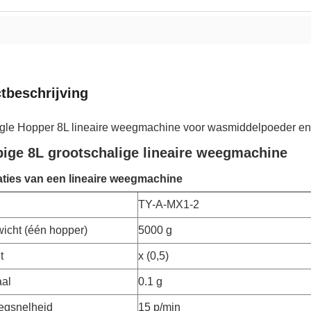
tbeschrijving
le Hopper 8L lineaire weegmachine voor wasmiddelpoeder en
ige 8L grootschalige lineaire weegmachine
aties van een lineaire weegmachine
TY-A-MX1-2
icht (één hopper)
5000 g
t
x (0,5)
aal
0.1 g
egsnelheid
15 p/min