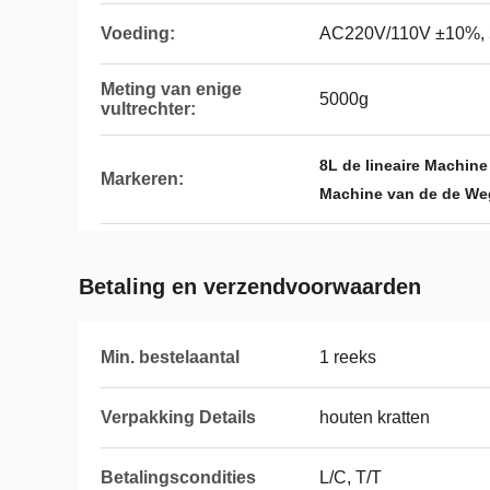
Voeding:
AC220V/110V ±10%, 
Meting van enige
5000g
vultrechter:
8L de lineaire Machin
Markeren:
Machine van de de We
Betaling en verzendvoorwaarden
Min. bestelaantal
1 reeks
Verpakking Details
houten kratten
Betalingscondities
L/C, T/T