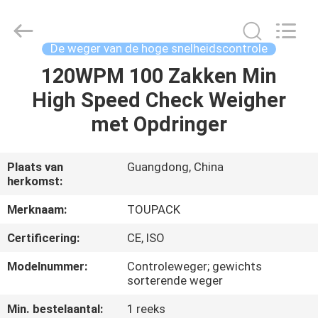
TOUPACK
INTELLIGENT
EQUIPMENT
CO.,
LTD.
De weger van de hoge snelheidscontrole
All
Rights
Reserved.
120WPM 100 Zakken Min
THUIS
High Speed Check Weigher
PRODUCTEN
met Opdringer
OVER
Plaats van
Guangdong, China
herkomst:
ONS
Merknaam:
TOUPACK
RONDLEIDING
Certificering:
CE, ISO
DOOR
Modelnummer:
Controleweger; gewichts
DE
sorterende weger
FABRIEK
Min. bestelaantal:
1 reeks