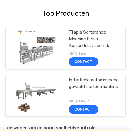
Top Producten
Tilapia Sorterende
Machine 8 van
Aquicultuurvissen de
Machine van de
MOQ:1 reeks
Kanaalgewichtsklasse
CONTACT
Industriële automatische
gewicht sorteermachine
MOQ:1 reeks
CONTACT
de weger van de hoge snelheidscontrole