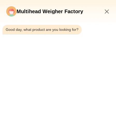
120WPM 100 Zakken Min High Speed Check Weigher met
Multihead Weigher Factory
Opdringer
3:14 PM
De Weger van de de Hoge snelheidscontrole van 120BPM
950CC, Automatische Gewichtscontroleur voor het Sorteren
Good day, what product are you looking for?
120g / Min Check Weigher 150g met de Machine van
Automaric van de Ventilatorsus 304 Riem
populaire categorieën
Alle
Multihead De 
Multihead Weger
Machine Van De 
Wegersverpakking
De Lineaire Machine 
De Verpakkende 
Van De 
Machine Van Het 
Wegersverpakking
Snackvoedsel
Verpakkingsmachine 
Fruit En 
Voor Meerdere 
Plantaardige 
Rijstroken
Verpakkende 