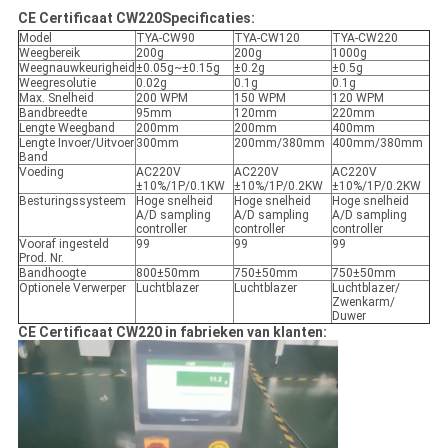
CE Certificaat CW220
Specificaties:
Model
TYA-CW90
TYA-CW120
TYA-CW220
Weegbereik
200g
200g
1000g
Weegnauwkeurigheid
±0.05g~±0.15g
±0.2g
±0.5g
Weegresolutie
0.02g
0.1g
0.1g
Max. Snelheid
200 WPM
150 WPM
120 WPM
Bandbreedte
95mm
120mm
220mm
Lengte Weegband
200mm
200mm
400mm
Lengte Invoer/Uitvoer
300mm
200mm/380mm
400mm/380mm
Band
Voeding
AC220V
AC220V
AC220V
±10%/1P/0.1KW
±10%/1P/0.2KW
±10%/1P/0.2KW
Besturingssysteem
Hoge snelheid
Hoge snelheid
Hoge snelheid
A/D sampling
A/D sampling
A/D sampling
controller
controller
controller
Vooraf ingesteld
99
99
99
Prod. Nr.
Bandhoogte
800±50mm
750±50mm
750±50mm
Optionele Verwerper
Luchtblazer
Luchtblazer
Luchtblazer/
Zwenkarm/
Duwer
CE Certificaat CW220 in fabrieken van klanten
: