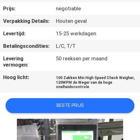
Prijs:
negotiable
KWALITEITSCONTROLE
Verpakking Details:
Houten geval
NEEM
Levertijd:
15-25 werkdagen
CONTACT
Betalingscondities:
L/C, T/T
MET
Levering
50 reeksen per maand
vermogen:
ONS
OP
Hoog licht:
,
100 Zakken Min High Speed Check Weigher
120WPM de Weger van de hoge
snelheidscontrole
NIEUWS
BESTE PRIJS
GEVALLEN
VRAAG