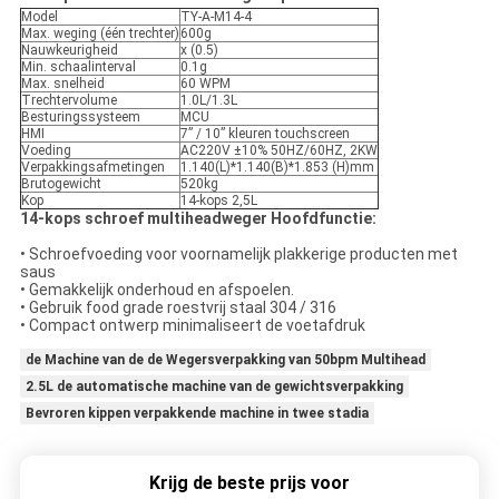
Model
TY-A-M14-4
Max. weging (één trechter)
600g
Nauwkeurigheid
x (0.5)
Min. schaalinterval
0.1g
Max. snelheid
60 WPM
Trechtervolume
1.0L/1.3L
Besturingssysteem
MCU
HMI
7” / 10” kleuren touchscreen
Voeding
AC220V ±10% 50HZ/60HZ, 2KW
Verpakkingsafmetingen
1.140(L)*1.140(B)*1.853 (H)mm
Brutogewicht
520kg
Kop
14-kops 2,5L
14-kops schroef multiheadweger Hoofdfunctie:
• Schroefvoeding voor voornamelijk plakkerige producten met
saus
• Gemakkelijk onderhoud en afspoelen.
• Gebruik food grade roestvrij staal 304 / 316
• Compact ontwerp minimaliseert de voetafdruk
de Machine van de de Wegersverpakking van 50bpm Multihead
2.5L de automatische machine van de gewichtsverpakking
Bevroren kippen verpakkende machine in twee stadia
Krijg de beste prijs voor