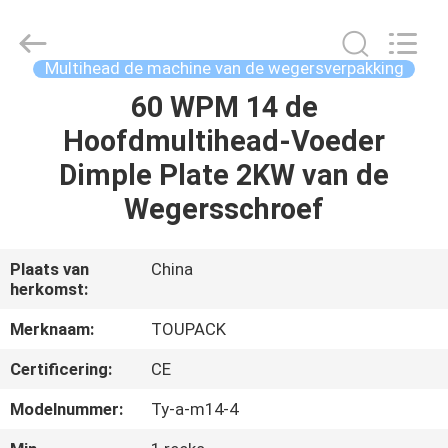
TOUPACK
INTELLIGENT
EQUIPMENT
CO.,
LTD.
Multihead de machine van de wegersverpakking
All
Rights
Reserved.
60 WPM 14 de
THUIS
Hoofdmultihead-Voeder
PRODUCTEN
Dimple Plate 2KW van de
Wegersschroef
OVER
ONS
Plaats van
China
herkomst:
RONDLEIDING
Merknaam:
TOUPACK
DOOR
Certificering:
CE
DE
Modelnummer:
Ty-a-m14-4
FABRIEK