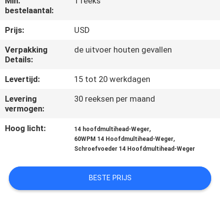
Min.
1 reeks
bestelaantal:
KWALITEITSCONTROLE
Prijs:
USD
Verpakking
de uitvoer houten gevallen
NEEM
Details:
CONTACT
Levertijd:
15 tot 20 werkdagen
MET
Levering
30 reeksen per maand
ONS
vermogen:
OP
Hoog licht:
,
14 hoofdmultihead-Weger
,
60WPM 14 Hoofdmultihead-Weger
Schroefvoeder 14 Hoofdmultihead-Weger
NIEUWS
BESTE PRIJS
GEVALLEN
VRAAG