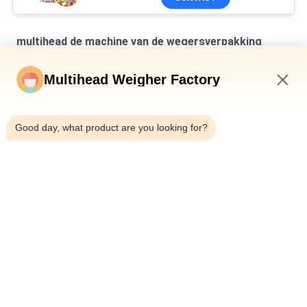
multihead de machine van de wegersverpakking
Verticale multihead weegmachine voor het verpakken van
Multihead Weigher Factory
brood in zakken
12:51 PM
Automatische weegmachine voor het vullen en afdichten van
flessen met blik 10-500 g ingeblikt slakkenvlees
Good day, what product are you looking for?
Automatische riem type Multihead Combinatie Weiger Check
Weiger Machine voor varkenspoot
populaire categorieën
Alle
Multihead De 
Multihead Weger
Machine Van De 
Wegersverpakking
De Lineaire Machine 
De Verpakkende 
Van De 
Machine Van Het 
Wegersverpakking
Snackvoedsel