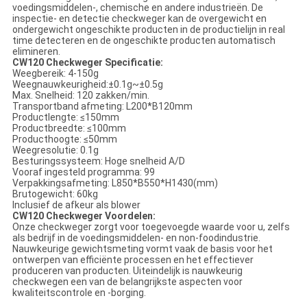
voedingsmiddelen-, chemische en andere industrieën. De
inspectie- en detectie checkweger kan de overgewicht en
ondergewicht ongeschikte producten in de productielijn in real
time detecteren en de ongeschikte producten automatisch
elimineren.
CW120 Checkweger Specificatie:
Weegbereik: 4-150g
Weegnauwkeurigheid:±0.1g~±0.5g
Max. Snelheid: 120 zakken/min.
Transportband afmeting: L200*B120mm
Productlengte: ≤150mm
Productbreedte: ≤100mm
Producthoogte: ≤50mm
Weegresolutie: 0.1g
Besturingssysteem: Hoge snelheid A/D
Vooraf ingesteld programma: 99
Verpakkingsafmeting: L850*B550*H1430(mm)
Brutogewicht: 60kg
Inclusief de afkeur als blower
CW120 Checkweger Voordelen:
Onze checkweger zorgt voor toegevoegde waarde voor u, zelfs
als bedrijf in de voedingsmiddelen- en non-foodindustrie.
Nauwkeurige gewichtsmeting vormt vaak de basis voor het
ontwerpen van efficiënte processen en het effectiever
produceren van producten. Uiteindelijk is nauwkeurig
checkwegen een van de belangrijkste aspecten voor
kwaliteitscontrole en -borging.