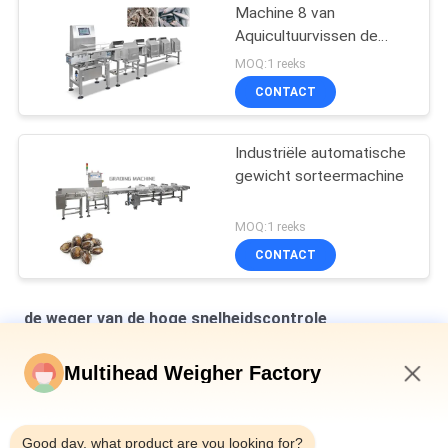
Machine 8 van
Aquicultuurvissen de
Machine van de
MOQ:1 reeks
Kanaalgewichtsklasse
CONTACT
Industriële automatische
gewicht sorteermachine
MOQ:1 reeks
CONTACT
de weger van de hoge snelheidscontrole
120WPM 100 Zakken Min High Speed Check Weigher met
Multihead Weigher Factory
Opdringer
12:58 PM
De Weger van de de Hoge snelheidscontrole van 120BPM
950CC, Automatische Gewichtscontroleur voor het Sorteren
Good day, what product are you looking for?