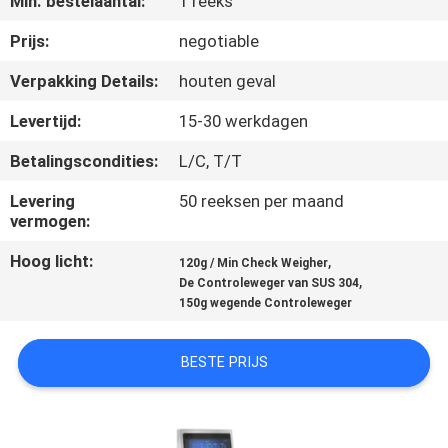
Min. bestelaantal:
1 reeks
Prijs:
negotiable
KWALITEITSCONTROLE
Verpakking Details:
houten geval
NEEM
Levertijd:
15-30 werkdagen
CONTACT
Betalingscondities:
L/C, T/T
MET
Levering
50 reeksen per maand
ONS
vermogen:
OP
Hoog licht:
,
120g / Min Check Weigher
,
De Controleweger van SUS 304
150g wegende Controleweger
NIEUWS
BESTE PRIJS
GEVALLEN
VRAAG