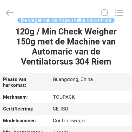
TOUPACK
INTELLIGENT
EQUIPMENT
CO.,
LTD.
De weger van de hoge snelheidscontrole
All
Rights
Reserved.
120g / Min Check Weigher
THUIS
150g met de Machine van
PRODUCTEN
Automaric van de
Ventilatorsus 304 Riem
OVER
ONS
Plaats van
Guangdong, China
herkomst:
RONDLEIDING
Merknaam:
TOUPACK
DOOR
Certificering:
CE, ISO
DE
Modelnummer:
Controleweger
FABRIEK