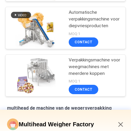
Automatische
verpakkingsmachine voor
diepvriesproducten
MOQ:1
CONTACT
Verpakkingsmachine voor
weegmachines met
meerdere koppen
MOQ:1
CONTACT
multihead de machine van de wegersverpakking
Verticale multihead weegmachine voor het verpakken van
Multihead Weigher Factory
brood in zakken