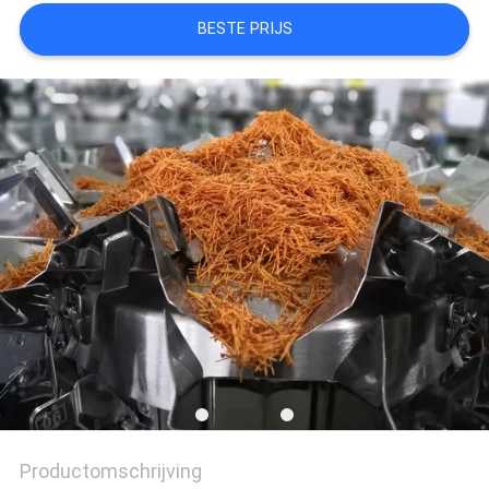
EEN
BESTE PRIJS
OFFERTE
SITEMAP
PRIVACYBELEID
Productomschrijving