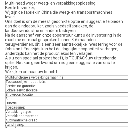
Multi-head weger weeg- en verpakkingsoplossing.
Beste bezoeker,
Wij zijn de fabriek in China die weeg- en transportmachines
levert.
Ons doel is om de meest geschikte optie en suggestie te bieden
aan de eindgebruiker, zoals voedselfabrieken, de
landbouwindustrie en andere bedrijven.
Na de aanschaf van onze apparatuur kunt u de investering in de
machine normaal gesproken binnen 3-6 maanden
terugverdienen, dit is een zeer aantrekkelijke investering voor de
fabrikant. Enerzijds kan het de dagelijkse capaciteit verhogen,
anderzijds kan het de productiekosten verlagen.
Als u een speciaal project heeft, is TOUPACK uw uitstekende
optie. Het kan geen kwaad om nog een suggestie van ons te
krijgen.
We kijken uit naar uw bericht.
Multifunctionele verpakkingsmachine
Toepasselijke industrieën:
Service na garantie:
Lokale servicelocatie:
Showroomlocatie:
Staat:
Functie:
Toepassing:
Verpakkingstype:
Verpakkingsmateriaal:
Automatische graad:
Aandrijving: