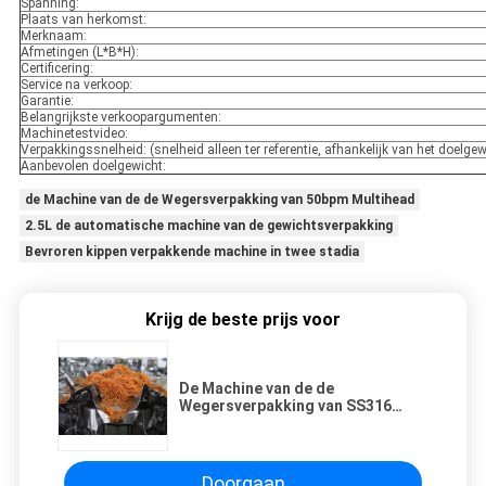
Spanning:
Plaats van herkomst:
Merknaam:
Afmetingen (L*B*H):
Certificering:
Service na verkoop:
Garantie:
Belangrijkste verkoopargumenten:
Machinetestvideo:
Verpakkingssnelheid: (snelheid alleen ter referentie, afhankelijk van het doelgew
Aanbevolen doelgewicht:
de Machine van de de Wegersverpakking van 50bpm Multihead
2.5L de automatische machine van de gewichtsverpakking
Bevroren kippen verpakkende machine in twee stadia
Krijg de beste prijs voor
De Machine van de de
Wegersverpakking van SS316
Multihead voor
Aardappelgebraden gerechten 70
Zakken/Min
Doorgaan