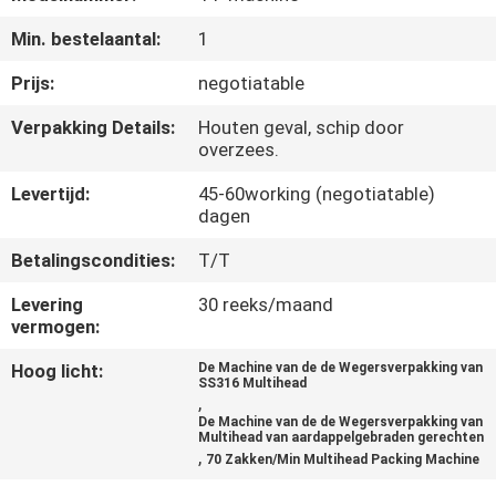
Min. bestelaantal:
1
KWALITEITSCONTROLE
Prijs:
negotiatable
NEEM
Verpakking Details:
Houten geval, schip door
overzees.
CONTACT
MET
Levertijd:
45-60working (negotiatable)
dagen
ONS
Betalingscondities:
T/T
OP
Levering
30 reeks/maand
vermogen:
NIEUWS
Hoog licht:
De Machine van de de Wegersverpakking van
SS316 Multihead
,
GEVALLEN
De Machine van de de Wegersverpakking van
Multihead van aardappelgebraden gerechten
,
70 Zakken/Min Multihead Packing Machine
VRAAG