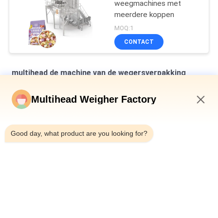
weegmachines met
meerdere koppen
MOQ:1
CONTACT
multihead de machine van de wegersverpakking
Verticale multihead weegmachine voor het verpakken van
Multihead Weigher Factory
brood in zakken
9:25 AM
Automatische weegmachine voor het vullen en afdichten van
flessen met blik 10-500 g ingeblikt slakkenvlees
Good day, what product are you looking for?
Automatische riem type Multihead Combinatie Weiger Check
Weiger Machine voor varkenspoot
populaire categorieën
Alle
Multihead De 
Multihead Weger