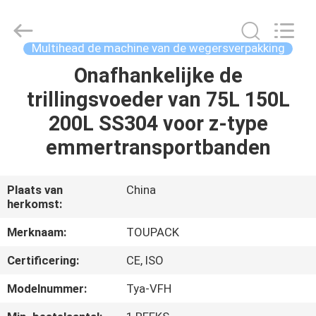
TOUPACK
INTELLIGENT
EQUIPMENT
CO.,
LTD.
Multihead de machine van de wegersverpakking
All
Rights
Reserved.
Onafhankelijke de
THUIS
trillingsvoeder van 75L 150L
PRODUCTEN
200L SS304 voor z-type
emmertransportbanden
OVER
ONS
Plaats van
China
herkomst:
RONDLEIDING
Merknaam:
TOUPACK
DOOR
Certificering:
CE, ISO
DE
Modelnummer:
Tya-VFH
FABRIEK