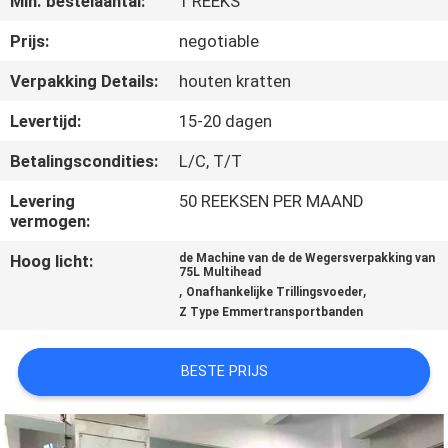
Min. bestelaantal:
1 REEKS
Prijs:
negotiable
KWALITEITSCONTROLE
Verpakking Details:
houten kratten
NEEM
Levertijd:
15-20 dagen
CONTACT
Betalingscondities:
L/C, T/T
MET
Levering
50 REEKSEN PER MAAND
ONS
vermogen:
OP
Hoog licht:
de Machine van de de Wegersverpakking van
75L Multihead
,
,
Onafhankelijke Trillingsvoeder
NIEUWS
Z Type Emmertransportbanden
GEVALLEN
BESTE PRIJS
VRAAG