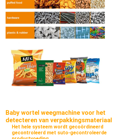
Baby wortel weegmachine voor het
detecteren van verpakkingsmateriaal
Het hele systeem wordt gecoördineerd
gecontroleerd met suto-gecontroleerde
productvoeding.