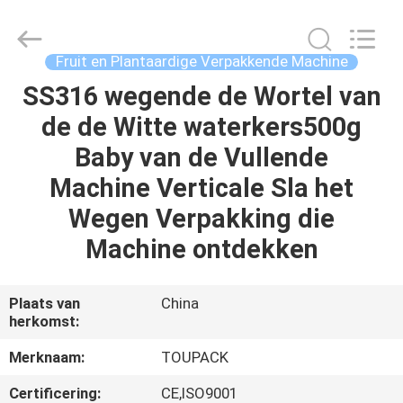
TOUPACK
INTELLIGENT
EQUIPMENT
CO.,
LTD.
Fruit en Plantaardige Verpakkende Machine
All
Rights
Reserved.
SS316 wegende de Wortel van
THUIS
de de Witte waterkers500g
PRODUCTEN
Baby van de Vullende
Machine Verticale Sla het
OVER
Wegen Verpakking die
ONS
Machine ontdekken
RONDLEIDING
Plaats van
China
herkomst:
DOOR
DE
Merknaam:
TOUPACK
FABRIEK
Certificering:
CE,ISO9001