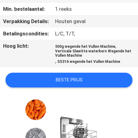
Min. bestelaantal:
1 reeks
KWALITEITSCONTROLE
Verpakking Details:
Houten geval
NEEM
Betalingscondities:
L/C, T/T,
CONTACT
Hoog licht:
,
500g wegende het Vullen Machine
Verticale Slawitte waterkers Wegende het
MET
Vullen Machine
,
SS316 wegende het Vullen Machine
ONS
OP
BESTE PRIJS
NIEUWS
GEVALLEN
VRAAG