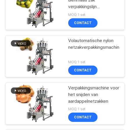
uienmaas zak
verpakkingslijn
knoflookmaas zak
MOQ:1 set
knippen machine
CONTACT
Volautomatische nylon
netzakverpakkingsmachine
MOQ:1 set
CONTACT
Verpakkingsmachine voor
het snijden van
aardappelnetzakken
MOQ:1 set
CONTACT