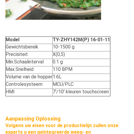
Model
TY-ZHY142M(P) 16-01-11
Gewichtsbereik
10-1500 g
Precisiteit
X(0,5)
Min.Schaalinterval
0.1 g
Max.Snelheid
110 BPM
Volume van de hopper
1.6L
Controlesysteem
MCU/PLC
HMI
7'/10' kleuren touchscreen
Aanpassing
Oplossing
Volgens uw eisen voor de productielijn zullen onze
experts u een geïntegreerde weeg- en