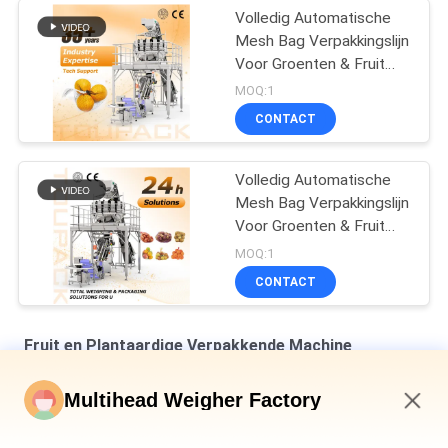
Volledig Automatische
Mesh Bag Verpakkingslijn
Voor Groenten & Fruit
Netzak Vul- en
MOQ:1
Sluitmachine met
CONTACT
Multihead Weigher
Volledig Automatische
Mesh Bag Verpakkingslijn
Voor Groenten & Fruit
Netzak Vul- en
MOQ:1
Sluitmachine met
CONTACT
Multihead Weigher
Fruit en Plantaardige Verpakkende Machine
Automatische netzakverpakkingsmachine voor gouden
Multihead Weigher Factory
munten
1:47 AM
Gouden de Snelheid van Mesh Net Bag Packaging Machine