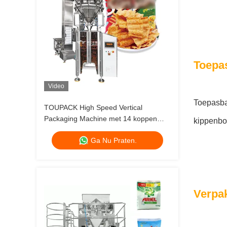
Toepa
Video
Toepasbaa
TOUPACK High Speed Vertical
Packaging Machine met 14 koppen
kippenbou
Multihead Gewicht tot 200 zakken/min
Ga Nu Praten.
Verpa