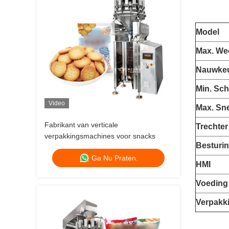
Model
Max
.
We
Nauwkeu
Min
.
Sch
Video
Max
.
Sne
Fabrikant van verticale
Trechter
verpakkingsmachines voor snacks
Besturi
Ga Nu Praten.
HMI
Voeding
Verpakk