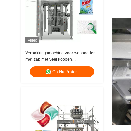
Video
Verpakkingsmachine voor waspoeder
met zak met veel koppen
Weegmachine voor het vullen van
Ga Nu Praten.
poederzakken met wasmiddel