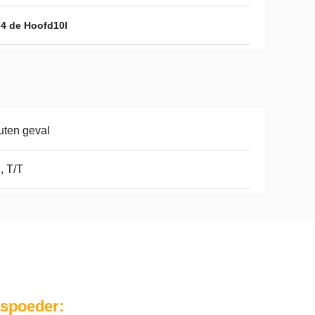
 4 de Hoofd10l
ten geval
, T/T
aspoeder: