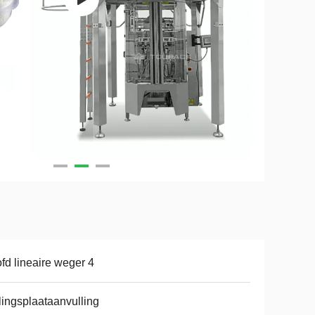
fd lineaire weger 4
llingsplaataanvulling