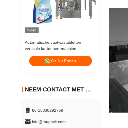
Video
Automatische vaatwastabletten
verticale kartonneermachine
doosverpakkingsmachine
Ga Nu Praten.
NEEM CONTACT MET ONS OP
86-15338292768
info@toupack.com