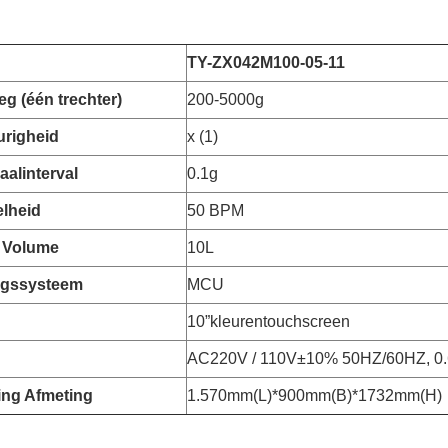
TY-
ZX042M100-05-11
eg
(één trechter)
200-5000g
righeid
x (1)
aalinterval
0.1g
lheid
50 BPM
Volume
10L
ngssysteem
MCU
10”kleurentouchscreen
AC220V / 110V±10% 50HZ/60HZ, 0
ing
Afmeting
1.570mm(L)*900mm(B)*1732mm(H)