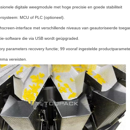
sionele digitale weegmodule met hoge precisie en goede stabiliteit
rsysteem: MCU of PLC (optioneel).
hscreen-interface met verschillende niveaus van geautoriseerde toegang
tie-software die via USB wordt geüpgraded.
ory parameters recovery functie; 99 vooraf ingestelde productparamet
mma vereisten.