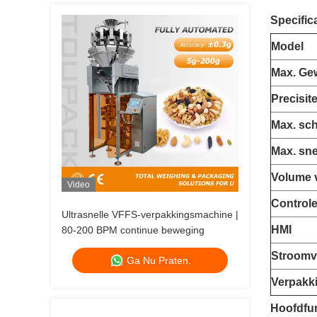
Specifica
Model
Max. Gew
Precisite
Max. sch
Max. sne
Volume 
Video
Control
Ultrasnelle VFFS-verpakkingsmachine |
HMI
80-200 BPM continue beweging
Stroomv
Ga Nu Praten.
Verpakk
Hoofdfu