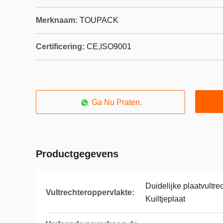
Merknaam:
TOUPACK
Certificering:
CE,ISO9001
Ga Nu Praten.
Productgegevens
Duidelijke plaatvultre
Vultrechteroppervlakte:
Kuiltjeplaat