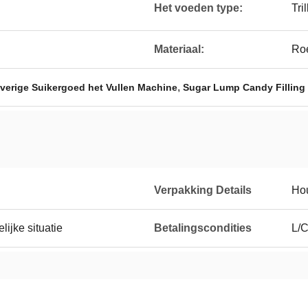
Het voeden type:
Tri
Materiaal:
Roe
,
verige Suikergoed het Vullen Machine
Sugar Lump Candy Filling
Verpakking Details
Ho
ijke situatie
Betalingscondities
L/C