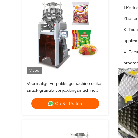
1Profes
2Behee
3. Touc
applica
4. Fact
progra
Video
Voormalige verpakkingsmachine suiker
snack granula verpakkingsmachine
witte bonen verpakkingsmachine
Ga Nu Praten.