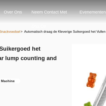
Over Ons
Neem Contact Met
Evenementen
Ons Op
Snackvoedsel
>
Automatisch draag de Kleverige Suikergoed het Vullen
 Suikergoed het
ar lump counting and
n Machine