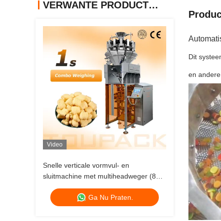
VERWANTE PRODUCTEN
Produc
Automati
Dit systee
en andere
Video
Snelle verticale vormvul- en
sluitmachine met multiheadweger (80-
200 zakken/min)
Ga Nu Praten.