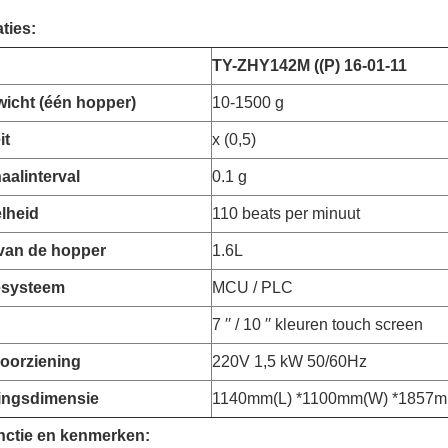
ties:
TY-
ZHY142M ((P) 16-01-11
icht (één hopper)
10-1500 g
it
x (0,5)
aalinterval
0.1 g
lheid
110 beats per minuut
van de hopper
1.6L
esysteem
MCU / PLC
7 ′′ / 10 ′′ kleuren touch screen
oorziening
220V 1,5 kW 50/60Hz
ingsdimensie
1140mm(L) *1100mm(W) *1857m
nctie en kenmerken
: