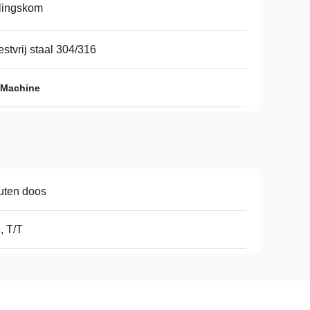
llingskom
stvrij staal 304/316
 Machine
uten doos
, T/T