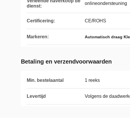
Verleende naverkoop de
onlineondersteuning
dienst:
Certificering:
CE/ROHS
Markeren:
Automatisch draag Kle
Betaling en verzendvoorwaarden
Min. bestelaantal
1 reeks
Levertijd
Volgens de daadwerkel