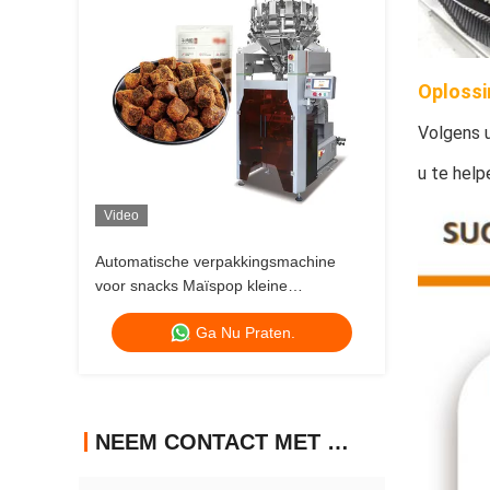
Oplossi
Volgens u
u te help
Video
Automatische verpakkingsmachine
voor snacks Maïspop kleine
aardappelchips Snack Food Verticale
Ga Nu Praten.
verpakkingsmachine voor snacks
NEEM CONTACT MET ONS OP