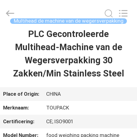
TOUPACK
INTELLIGENT
EQUIPMENT
CO.,
Multihead de machine van de wegersverpakking
LTD.
All
PLC Gecontroleerde
THUIS
Rights
Reserved.
Multihead-Machine van de
PRODUCTEN
Wegersverpakking 30
Zakken/Min Stainless Steel
OVER
ONS
Place of Origin:
CHINA
Merknaam:
TOUPACK
RONDLEIDING
Certificering:
CE; ISO9001
DOOR
Model Number:
food weighing packing machine