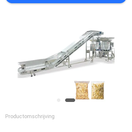
GEVALLEN
VRAAG
EEN
OFFERTE
SITEMAP
PRIVACYBELEID
Productomschrijving