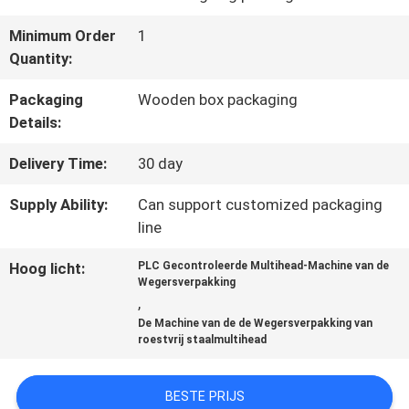
DE
Minimum Order
1
FABRIEK
Quantity:
Packaging
Wooden box packaging
KWALITEITSCONTROLE
Details:
Delivery Time:
30 day
NEEM
Supply Ability:
Can support customized packaging
CONTACT
line
MET
Hoog licht:
PLC Gecontroleerde Multihead-Machine van de
Wegersverpakking
ONS
,
De Machine van de de Wegersverpakking van
OP
roestvrij staalmultihead
BESTE PRIJS
NIEUWS