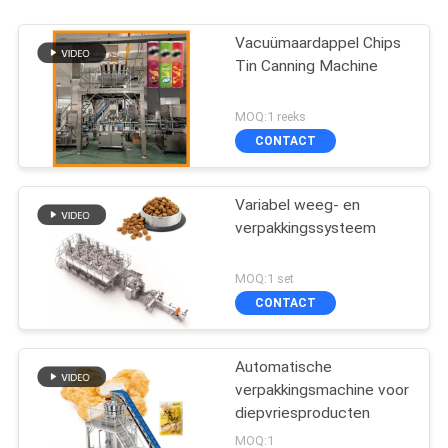
Vacuümaardappel Chips
Tin Canning Machine
MOQ:1 reeks
CONTACT
Variabel weeg- en
verpakkingssysteem
MOQ:1 set
CONTACT
Automatische
verpakkingsmachine voor
diepvriesproducten
MOQ:1