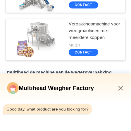
CONTACT
Verpakkingsmachine voor
weegmachines met
meerdere koppen
MOQ:1
CONTACT
multihead de machine van de wegersverpakking
Verticale multihead weegmachine voor het verpakken van
Multihead Weigher Factory
brood in zakken
3:56 AM
Automatische weegmachine voor het vullen en afdichten van
Good day, what product are you looking for?
flessen met blik 10-500 g ingeblikt slakkenvlees
Automatische riem type Multihead Combinatie Weiger Check