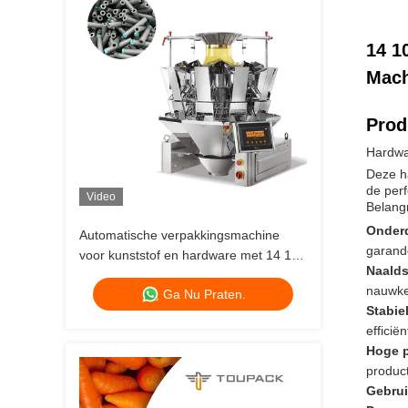
14 1
Mach
Prod
Hardwa
Deze h
de perf
Video
Belang
Onderd
Automatische verpakkingsmachine
garand
voor kunststof en hardware met 14 10
Naald
koppen multihead weiger
nauwke
Ga Nu Praten.
Stabie
efficië
Hoge p
product
Gebrui