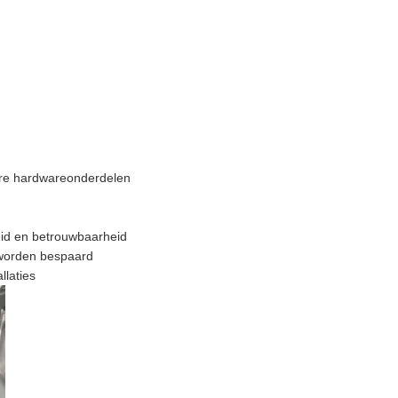
ere hardwareonderdelen
id en betrouwbaarheid
 worden bespaard
llaties