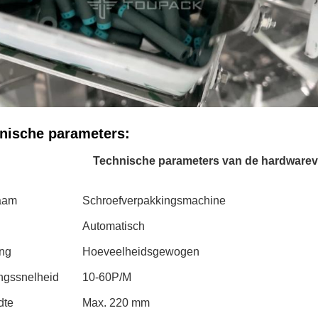
nische parameters:
Technische parameters van de hardware
aam
Schroefverpakkingsmachine
Automatisch
ng
Hoeveelheidsgewogen
ngssnelheid
10-60P/M
dte
Max. 220 mm