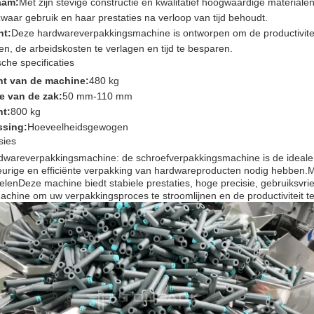
aam:
Met zijn stevige constructie en kwalitatief hoogwaardige material
waar gebruik en haar prestaties na verloop van tijd behoudt.
nt:
Deze hardwareverpakkingsmachine is ontworpen om de productiviteit
n, de arbeidskosten te verlagen en tijd te besparen.
che specificaties
t van de machine:
480 kg
e van de zak:
50 mm-110 mm
t:
800 kg
ssing:
Hoeveelheidsgewogen
sies
dwareverpakkingsmachine: de schroefverpakkingsmachine is de ideale o
rige en efficiënte verpakking van hardwareproducten nodig hebben.Met
lenDeze machine biedt stabiele prestaties, hoge precisie, gebruiksvri
chine om uw verpakkingsproces te stroomlijnen en de productiviteit t