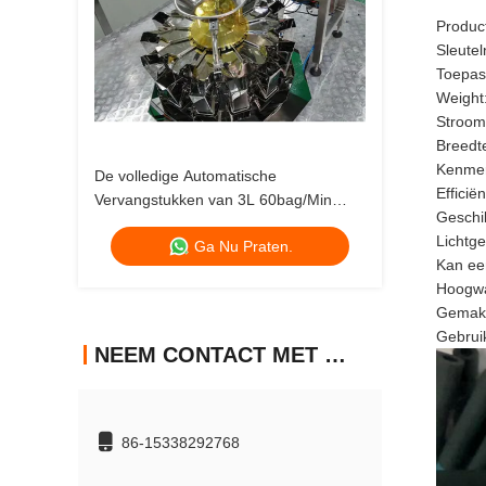
Produc
Sleute
Toepas
Weight
Stroom
Breedt
Kenme
De volledige Automatische
Effici
Vervangstukken van 3L 60bag/Min
Geschi
Hardware Packaging Machine For
Lichtge
Ga Nu Praten.
Kan ee
Hoogwa
Gemakk
Gebruik
NEEM CONTACT MET ONS OP
86-15338292768