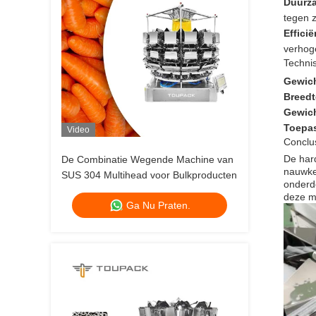
Duurz
tegen z
Efficië
verhoge
Technis
Gewich
Breedt
Gewich
Toepa
Video
Conclu
De har
De Combinatie Wegende Machine van
nauwkeu
SUS 304 Multihead voor Bulkproducten
onderde
deze ma
Ga Nu Praten.