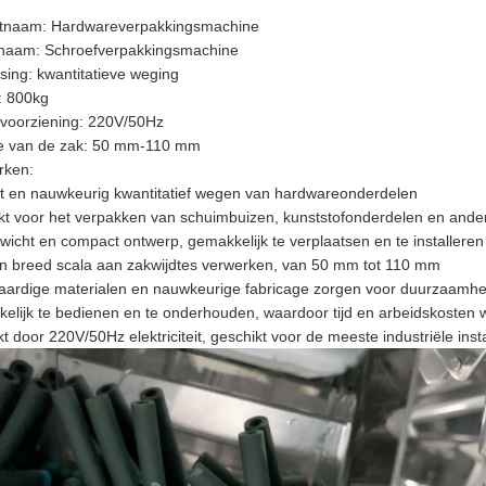
tnaam: Hardwareverpakkingsmachine
lnaam: Schroefverpakkingsmachine
sing: kwantitatieve weging
: 800kg
voorziening: 220V/50Hz
e van de zak: 50 mm-110 mm
rken:
ënt en nauwkeurig kwantitatief wegen van hardwareonderdelen
kt voor het verpakken van schuimbuizen, kunststofonderdelen en and
wicht en compact ontwerp, gemakkelijk te verplaatsen en te installeren
n breed scala aan zakwijdtes verwerken, van 50 mm tot 110 mm
ardige materialen en nauwkeurige fabricage zorgen voor duurzaamhe
elijk te bedienen en te onderhouden, waardoor tijd en arbeidskosten
t door 220V/50Hz elektriciteit, geschikt voor de meeste industriële insta