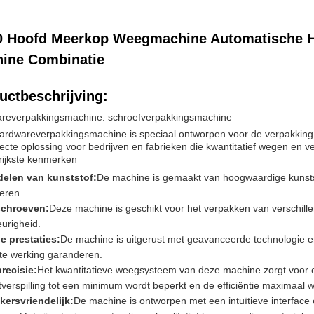
0 Hoofd Meerkop Weegmachine Automatische H
ine Combinatie
uctbeschrijving:
reverpakkingsmachine: schroefverpakkingsmachine
ardwareverpakkingsmachine is speciaal ontworpen voor de verpakking 
ecte oplossing voor bedrijven en fabrieken die kwantitatief wegen en
rijkste kenmerken
elen van kunststof:
De machine is gemaakt van hoogwaardige kunst
eren.
schroeven:
Deze machine is geschikt voor het verpakken van verschill
urigheid.
le prestaties:
De machine is uitgerust met geavanceerde technologie e
nte werking garanderen.
recisie:
Het kwantitatieve weegsysteem van deze machine zorgt voor e
verspilling tot een minimum wordt beperkt en de efficiëntie maximaal w
kersvriendelijk:
De machine is ontworpen met een intuïtieve interface