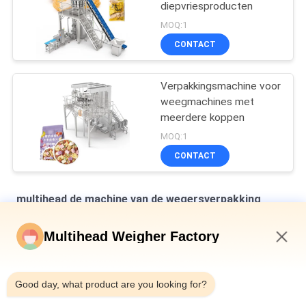
diepvriesproducten
MOQ:1
CONTACT
Verpakkingsmachine voor
weegmachines met
meerdere koppen
MOQ:1
CONTACT
multihead de machine van de wegersverpakking
Verticale multihead weegmachine voor het verpakken van
Multihead Weigher Factory
brood in zakken
11:19 PM
Automatische weegmachine voor het vullen en afdichten van
flessen met blik 10-500 g ingeblikt slakkenvlees
Good day, what product are you looking for?
Automatische riem type Multihead Combinatie Weiger Check