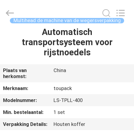
TOUPACK
INTELLIGENT
EQUIPMENT
CO.,
LTD.
Multihead de machine van de wegersverpakking
All
Rights
Reserved.
Automatisch
THUIS
transportsysteem voor
PRODUCTEN
rijstnoedels
OVER
Plaats van
China
herkomst:
ONS
Merknaam:
toupack
RONDLEIDING
Modelnummer:
LS-TPLL-400
DOOR
Min. bestelaantal:
1 set
DE
Verpakking Details:
Houten koffer
FABRIEK