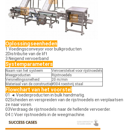
Oplossingseenheden
1 Voedingsconveyor voor bulkproducten
2Distributie van de lift
3 Neigend vervoerband
Systemparameters
Naam van het systeem
Vervoerstelsel voor rijstnoedels
Weegproducten
Rijstnoedels
Versnellingssnelheid
20 m/min
Materiaal van de constructie
#304 roestvrij staal
Flowchart van het voorstel
01 ◄ Voederproducten in bulk handmatig.
02Scheiden en verspreiden van de rijstnoedels en verplaatsen
ze naar voren.
03Verdraag de rijstnoedels naar de hellende vervoerder.
04  Voer rijstnoedels in de weegmachine.