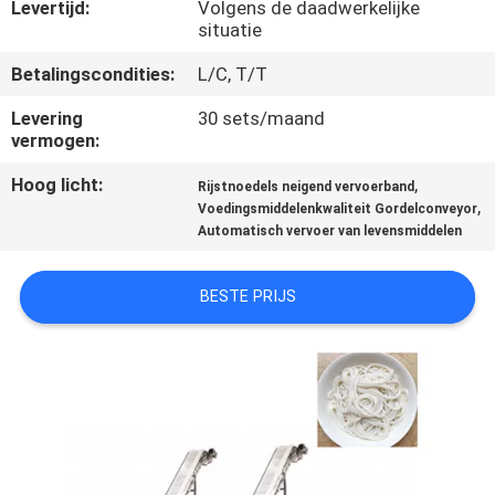
Levertijd:
Volgens de daadwerkelijke
situatie
KWALITEITSCONTROLE
Betalingscondities:
L/C, T/T
NEEM
Levering
30 sets/maand
vermogen:
CONTACT
Hoog licht:
,
Rijstnoedels neigend vervoerband
MET
,
Voedingsmiddelenkwaliteit Gordelconveyor
ONS
Automatisch vervoer van levensmiddelen
OP
BESTE PRIJS
NIEUWS
GEVALLEN
VRAAG