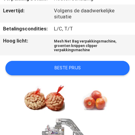
Levertijd:
Volgens de daadwerkelijke
KWALITEITSCONTROLE
situatie
Betalingscondities:
L/C, T/T
NEEM
Hoog licht:
,
Mesh Net Bag verpakkingsmachine
CONTACT
groenten knippen clipper
verpakkingsmachine
MET
ONS
BESTE PRIJS
OP
NIEUWS
GEVALLEN
VRAAG