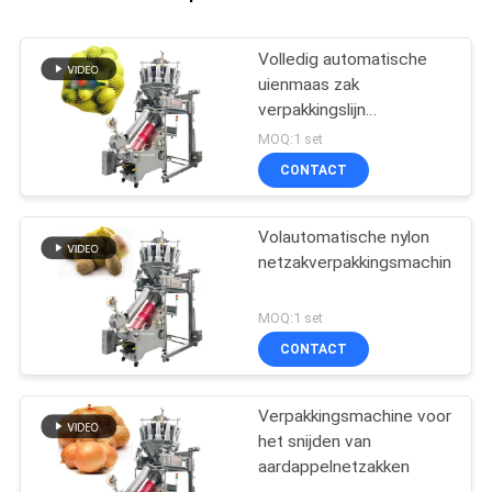
Volledig automatische
uienmaas zak
verpakkingslijn
knoflookmaas zak
MOQ:1 set
knippen machine
CONTACT
Volautomatische nylon
netzakverpakkingsmachine
MOQ:1 set
CONTACT
Verpakkingsmachine voor
het snijden van
aardappelnetzakken