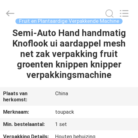
TOUPACK
INTELLIGENT
EQUIPMENT
CO.,
LTD.
Fruit en Plantaardige Verpakkende Machine
All
Rights
Reserved.
Semi-Auto Hand handmatig
THUIS
Knoflook ui aardappel mesh
PRODUCTEN
net zak verpakking fruit
groenten knippen knipper
OVER
verpakkingsmachine
ONS
Plaats van
China
herkomst:
RONDLEIDING
DOOR
Merknaam:
toupack
DE
Min. bestelaantal:
1 set
FABRIEK
Verpakking Details:
Houten behuizing