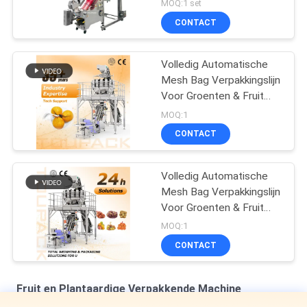
MOQ:1 set
CONTACT
Volledig Automatische
Mesh Bag Verpakkingslijn
Voor Groenten & Fruit
Netzak Vul- en
MOQ:1
Sluitmachine met
CONTACT
Multihead Weigher
Volledig Automatische
Mesh Bag Verpakkingslijn
Voor Groenten & Fruit
Netzak Vul- en
MOQ:1
Sluitmachine met
CONTACT
Multihead Weigher
Fruit en Plantaardige Verpakkende Machine