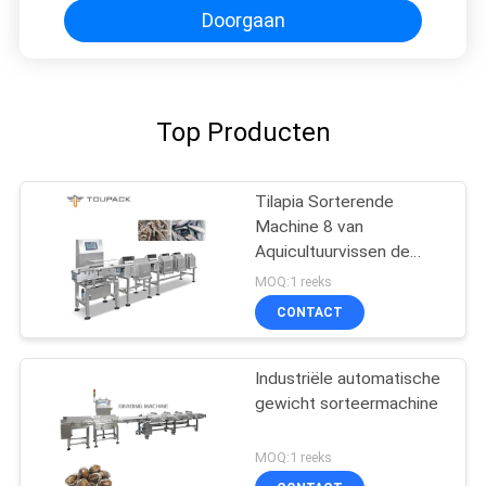
Doorgaan
Top Producten
Tilapia Sorterende
Machine 8 van
Aquicultuurvissen de
Machine van de
MOQ:1 reeks
Kanaalgewichtsklasse
CONTACT
Industriële automatische
gewicht sorteermachine
MOQ:1 reeks