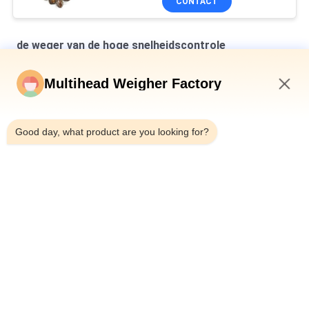
CONTACT
de weger van de hoge snelheidscontrole
120WPM 100 Zakken Min High Speed Check Weigher met
Multihead Weigher Factory
Opdringer
8:55 AM
De Weger van de de Hoge snelheidscontrole van 120BPM
950CC, Automatische Gewichtscontroleur voor het Sorteren
Good day, what product are you looking for?
120g / Min Check Weigher 150g met de Machine van
Automaric van de Ventilatorsus 304 Riem
populaire categorieën
Alle
Multihead De 
Multihead Weger
Machine Van De 
Wegersverpakking
De Lineaire Machine 
De Verpakkende 
Van De 
Machine Van Het 