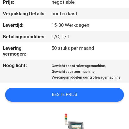
Prijs:
negotiable
KWALITEITSCONTROLE
Verpakking Details:
houten kast
Levertijd:
15-30 Werkdagen
NEEM
Betalingscondities:
L/C, T/T
CONTACT
Levering
50 stuks per maand
MET
vermogen:
ONS
Hoog licht:
,
Gewichtscontrolewagemachine
OP
,
Gewichtssorteermachine
Voedingsmiddelen controlewagemachine
NIEUWS
BESTE PRIJS
GEVALLEN
VRAAG