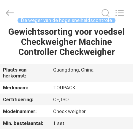
TOUPACK
INTELLIGENT
EQUIPMENT
CO.,
LTD.
De weger van de hoge snelheidscontrole
All
Rights
Reserved.
Gewichtssorting voor voedsel
THUIS
Checkweigher Machine
PRODUCTEN
Controller Checkweigher
OVER
Plaats van
Guangdong, China
herkomst:
ONS
Merknaam:
TOUPACK
RONDLEIDING
Certificering:
CE, ISO
DOOR
Modelnummer:
Check weigher
DE
Min. bestelaantal:
1 set
FABRIEK