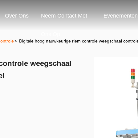
Over Ons
Neem Contact Met
Evenementen
Ons Op
ontrole
>
Digitale hoog nauwkeurige riem controle weegschaal contro
 controle weegschaal
el