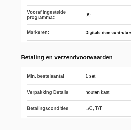
Vooraf ingestelde
99
programma::
Markeren:
Digitale riem controle 
Betaling en verzendvoorwaarden
Min. bestelaantal
1 set
Verpakking Details
houten kast
Betalingscondities
L/C, T/T