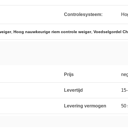
Controlesysteem:
Hog
,
,
weiger
Hoog nauwkeurige riem controle weiger
Voedselgordel C
Prijs
neg
Levertijd
15
Levering vermogen
50 