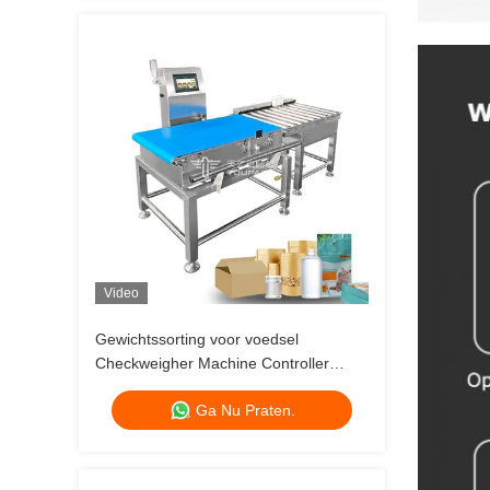
Video
Gewichtssorting voor voedsel
Checkweigher Machine Controller
Checkweigher
Ga Nu Praten.