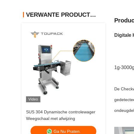
VERWANTE PRODUCTEN
Produc
Digital
1g-3000g
Samenvat
De Checkw
Video
gedetecte
ondeugdeli
SUS 304 Dynamische controlewager
Weegschaal met afwijzing
Specifica
Ga Nu Praten.