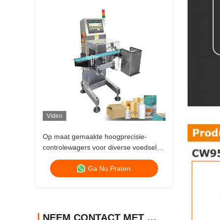
Video
Op maat gemaakte hoogprecisie-
controlewagers voor diverse voedsel-
en gezondheidsproducten
Ga Nu Praten.
Verpakkingszakken / potten / flessen
NEEM CONTACT MET ONS OP