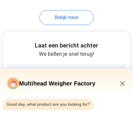
27
Bekijk meer
Weeg- en
vulmachine
Laat een bericht achter
We bellen je snel terug!
18
Multihead Weigher Factory
Korrel het Vullen
5:34 PM
Machine
Good day, what product are you looking for?