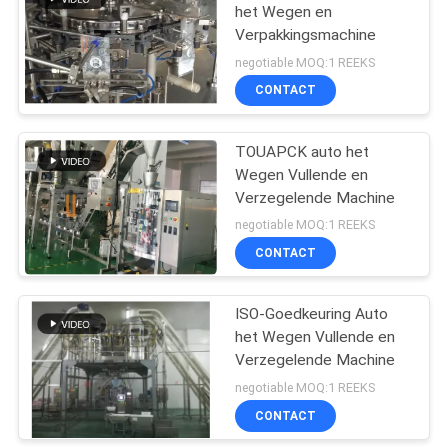
Machine
het Wegen en
Verpakkingsmachine
60
negotiable MOQ:1 REEKS
De Machine van de
CONTACT
bevroren
TOUAPCK auto het
Voedselverpakking
Wegen Vullende en
Verzegelende Machine
negotiable MOQ:1 REEKS
CONTACT
61
De Machine van de
ISO-Goedkeuring Auto
het Wegen Vullende en
notenverpakking
Verzegelende Machine
negotiable MOQ:1 REEKS
CONTACT