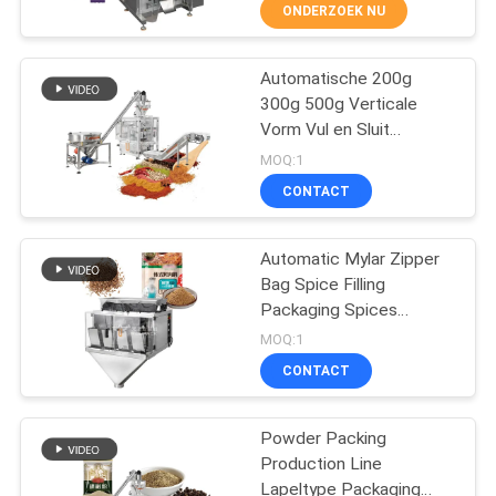
ONDERZOEK NU
KWALITEITSCONTROLE
Automatische 200g
34
300g 500g Verticale
NEEM
Vorm Vul en Sluit
de lineaire machine
CONTACT
Verpakkingsmachines
MOQ:1
van de
Poedervulmachine
MET
CONTACT
Doypack Zak Wei-
wegersverpakking
ONS
eiwitpoeder
Verpakkingsmachine
Automatic Mylar Zipper
OP
Bag Spice Filling
Packaging Spices
97
Seasoning Carob
NIEUWS
MOQ:1
Cinnamon Powder
de verpakkende
CONTACT
Protein Doypack Packing
GEVALLEN
Machine
machine van het
Powder Packing
snackvoedsel
Production Line
VRAAG
Lapeltype Packaging