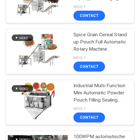
Machine Seasoning
EEN
MOQ:1
Shawarma Spice Instant
CONTACT
OFFERTE
Soup Marinade
22
Fenugreek Onion Powder
Verpakkingsmachine
Spice Grain Cereal Stand
SITEMAP
up Pouch Full Automatic
voor meerdere
Rotary Machine
Packaging for Filling and
PRIVACYBELEID
rijstroken
MOQ:1
Packing Spices
CONTACT
Industrial Multi-Function
77
Mini Automatic Powder
Fruit en
Pouch Filling Sealing
Packaging Machine Food
MOQ:1
Plantaardige
Spice Doypack Bag
CONTACT
Packing Machine
Verpakkende
100WPM automatische