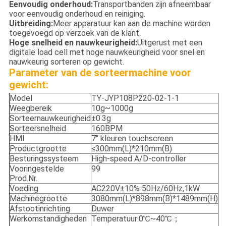
Eenvoudig onderhoud:
Transportbanden zijn afneembaar
voor eenvoudig onderhoud en reiniging.
Uitbreiding:
Meer apparatuur kan aan de machine worden
toegevoegd op verzoek van de klant.
Hoge snelheid en nauwkeurigheid:
Uitgerust met een
digitale load cell met hoge nauwkeurigheid voor snel en
nauwkeurig sorteren op gewicht.
Parameter van de sorteermachine voor
gewicht:
Model
TY-JYP108P220-02-1-1
Weegbereik
10g~1000g
Sorteernauwkeurigheid
±0.3g
Sorteersnelheid
160BPM
HMI
7" kleuren touchscreen
Productgrootte
≤300mm(L)*210mm(B)
Besturingssysteem
High-speed A/D-controller
Vooringestelde
99
Prod.Nr.
Voeding
AC220V±10% 50Hz/60Hz,1kW
Machinegrootte
3080mm(L)*898mm(B)*1489mm(H)
Afstootinrichting
Duwer
Werkomstandigheden
Temperatuur:0℃~40℃；