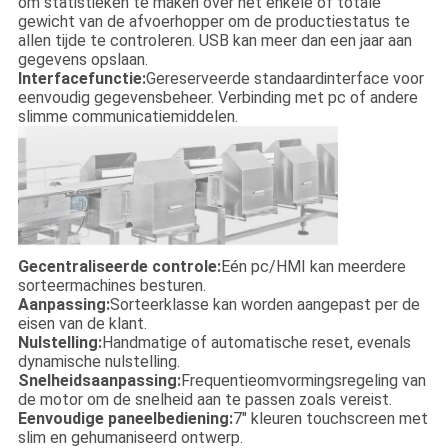
om statistieken te maken over het enkele of totale
gewicht van de afvoerhopper om de productiestatus te
allen tijde te controleren. USB kan meer dan een jaar aan
gegevens opslaan.
Interfacefunctie:
Gereserveerde standaardinterface voor
eenvoudig gegevensbeheer. Verbinding met pc of andere
slimme communicatiemiddelen.
Gecentraliseerde controle:
Eén pc/HMI kan meerdere
sorteermachines besturen.
Aanpassing:
Sorteerklasse kan worden aangepast per de
eisen van de klant.
Nulstelling:
Handmatige of automatische reset, evenals
dynamische nulstelling.
Snelheidsaanpassing:
Frequentieomvormingsregeling van
de motor om de snelheid aan te passen zoals vereist.
Eenvoudige paneelbediening:
7" kleuren touchscreen met
slim en gehumaniseerd ontwerp.