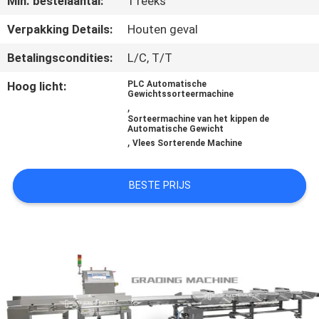
Min. bestelaantal:
1 reeks
Verpakking Details:
Houten geval
KWALITEITSCONTROLE
Betalingscondities:
L/C, T/T
NEEM
Hoog licht:
PLC Automatische
Gewichtssorteermachine
CONTACT
,
Sorteermachine van het kippen de
MET
Automatische Gewicht
,
Vlees Sorterende Machine
ONS
OP
BESTE PRIJS
NIEUWS
GEVALLEN
VRAAG