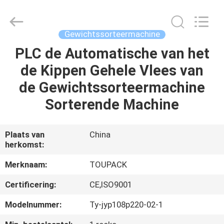
TOUPACK
INTELLIGENT
EQUIPMENT
CO.,
LTD.
Gewichtssorteermachine
All
Rights
Reserved.
PLC de Automatische van het
THUIS
de Kippen Gehele Vlees van
PRODUCTEN
de Gewichtssorteermachine
Sorterende Machine
OVER
ONS
Plaats van
China
herkomst:
RONDLEIDING
Merknaam:
TOUPACK
DOOR
Certificering:
CE,ISO9001
DE
Modelnummer:
Ty-jyp108p220-02-1
FABRIEK