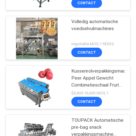
product
CONTACT
KWALITEITSCONTROLE
Volledig automatische
voedselvulmachines
NEEM
CONTACT
negotiable MOQ:1 REEKS
MET
CONTACT
ONS
Kussenrolverpakkingsmachine
OP
Peer Appel Gewicht
Combinatieschaal Fruit
Combinatieweger Hoge
NIEUWS
$6,800-16,000 MOQ:1
Precisie
CONTACT
Verpakkingsmachine
GEVALLEN
TOUPACK Automatische
pre-bag snack
VRAAG
verpakkingsmachine