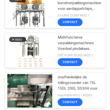
korrelverpakkingsmachine
voor aardappelchips,
alles-in-één weeg- en
$15,800-23,800 MOQ:1
zakverpakkingsproductielijn
CONTACT
Multifunctieve
verpakkingsmachines
Voedsel pindakaas
Gummy Tablet Cereal
US$10,000-58,000 MOQ:1
Automatisch vullen en
CONTACT
verzegelen Andere
verpakkingsmachines
onafhankelijke de
trillingsvoeder van 75L
150L 200L SS304 voor
z-type
negotiable MOQ:1 REEKS
emmertransportbanden
CONTACT