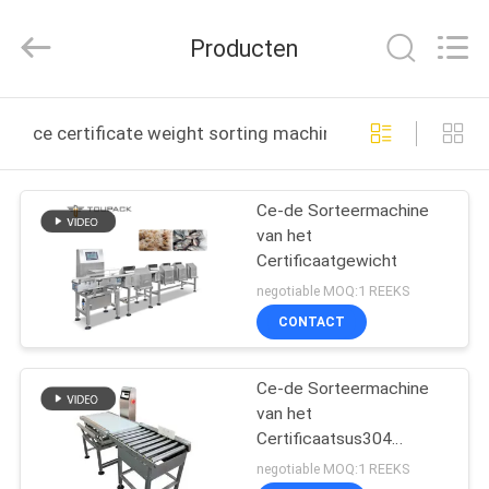
TOUPACK
INTELLIGENT
EQUIPMENT
Producten
CO.,
LTD.
All
Rights
Reserved.
THUIS
ce certificate weight sorting machine online fabricage
PRODUCTEN
Ce-de Sorteermachine
van het
OVER
Certificaatgewicht
ONS
negotiable MOQ:1 REEKS
CONTACT
RONDLEIDING
Ce-de Sorteermachine
DOOR
van het
DE
Certificaatsus304
Gewicht voor Afgewerkt
FABRIEK
negotiable MOQ:1 REEKS