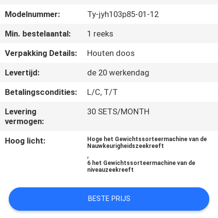
Modelnummer:
Ty-jyh103p85-01-12
KWALITEITSCONTROLE
Min. bestelaantal:
1 reeks
NEEM
Verpakking Details:
Houten doos
CONTACT
Levertijd:
de 20 werkendag
MET
Betalingscondities:
L/C, T/T
ONS
Levering
30 SETS/MONTH
OP
vermogen:
Hoog licht:
Hoge het Gewichtssorteermachine van de
Nauwkeurigheidszeekreeft
NIEUWS
,
6 het Gewichtssorteermachine van de
niveauzeekreeft
GEVALLEN
BESTE PRIJS
VRAAG