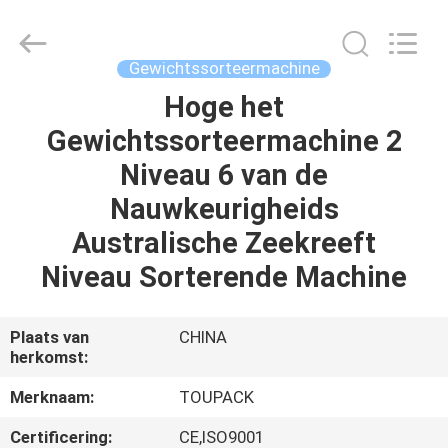
TOUPACK
INTELLIGENT
EQUIPMENT
CO.,
LTD.
Gewichtssorteermachine
All
Rights
Reserved.
Hoge het
THUIS
Gewichtssorteermachine 2
PRODUCTEN
Niveau 6 van de
Nauwkeurigheids
OVER
Australische Zeekreeft
ONS
Niveau Sorterende Machine
RONDLEIDING
Plaats van
CHINA
herkomst:
DOOR
DE
Merknaam:
TOUPACK
FABRIEK
Certificering:
CE,ISO9001