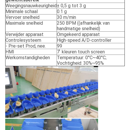
Weegingsnauwkeurigheid
± 0,5 g tot 3 g
Minimale schaal
0.1 g
Vervoer snelheid
30 m/min
Maximale snelheid
250 BPM ((afhankelijk van
handmatige snelheid)
Verwijder apparaat
Omgekeerd apparaat
Controlesysteem
High-speed A/D-controller
- Pre-set Prod, nee.
99
HMI
7 ̊ kleuren touch screen
Werkomstandigheden
Temperatuur: 0°C~40°C;
Vochtigheid: 30%~95%