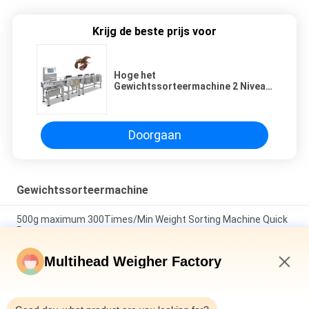
Krijg de beste prijs voor
Hoge het
Gewichtssorteermachine 2 Niveau
6 van de Nauwkeurigheids
Australische Zeekreeft Niveau
Sorterende Machine
Doorgaan
Gewichtssorteermachine
500g maximum 300Times/Min Weight Sorting Machine Quick
Respone
Van de het Gewichtssorteermachine van Trepang van
Multihead Weigher Factory
vissengarnalen van de de Transportbandnivelleermachine
Automatische de Sorteerdersmachine
9:11 AM